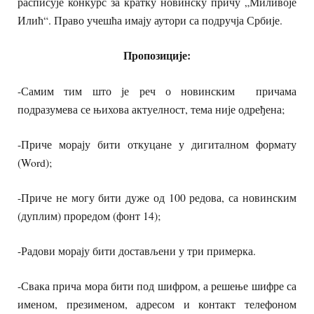
расписује конкурс за кратку новинску причу „Миливоје
Илић“. Право учешћа имају аутори са подручја Србије.
Пропозиције:
-Самим тим што је реч о новинским причама
подразумева се њихова актуелност, тема није одређена;
-Приче морају бити откуцане у дигиталном формату
(Word);
-Приче не могу бити дуже од 100 редова, са новинским
(дуплим) проредом (фонт 14);
-Радови морају бити достављени у три примерка.
-Свака прича мора бити под шифром, а решење шифре са
именом, презименом, адресом и контакт телефоном