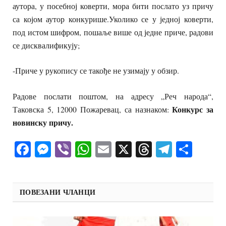
аутора, у посебној коверти, мора бити послато уз причу
са којом аутор конкурише.Уколико се у једној коверти,
под истом шифром, пошаље више од једне приче, радови
се дисквалификују;
-Приче у рукопису се такође не узимају у обзир.
Радове послати поштом, на адресу „Реч народа“,
Конкурс за
Таковска 5, 12000 Пожаревац, са назнаком:
новинску причу.
Facebook
Messenger
Viber
WhatsApp
Email
X
Threads
Telegra
Shar
ПОВЕЗАНИ ЧЛАНЦИ