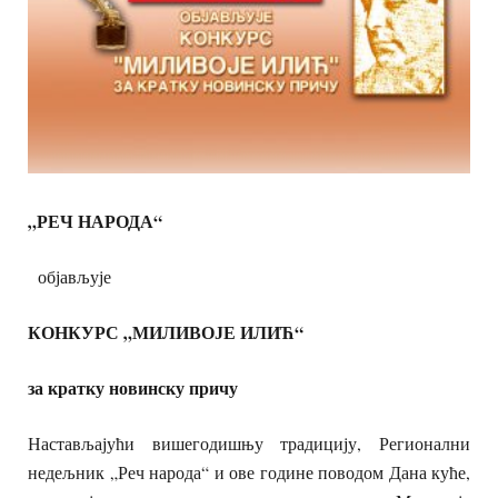
„РЕЧ НАРОДА“
објављује
КОНКУРС „МИЛИВОЈЕ ИЛИЋ“
за кратку новинску причу
Настављајући вишегодишњу традицију, Регионални
недељник „Реч народа“ и ове године поводом Дана куће,