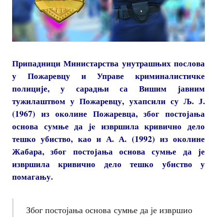
Припадници Министарства унутрашњих послова
у Пожаревцу и Управе криминалистичке
полиције, у сарадњи са Вишим јавним
тужилаштвом у Пожаревцу, ухапсили су Љ. Ј.
(1967) из околине Пожаревца, због постојања
основа сумње да je извршилa кривично дело
тешко убиство, као и А. А. (1992) из околине
Жабара, због постојања основа сумње да је
извршила кривично дело тешко убиство у
помагању.
Због постојања основа сумње да је извршио