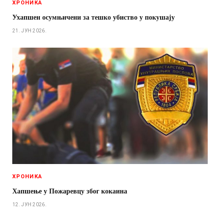
ХРОНИКА
Ухапшен осумњичени за тешко убиство у покушају
21. ЈУН 2026.
ХРОНИКА
Хапшење у Пожаревцу због кокаина
12. ЈУН 2026.