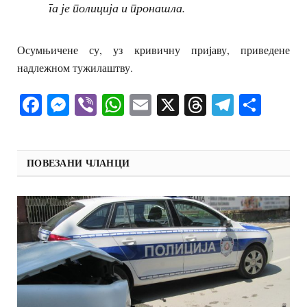
га је полиција и пронашла.
Осумњичене су, уз кривичну пријаву, приведене
надлежном тужилаштву.
Facebook
Messenger
Viber
WhatsApp
Email
X
Threads
Telegra
Shar
ПОВЕЗАНИ ЧЛАНЦИ