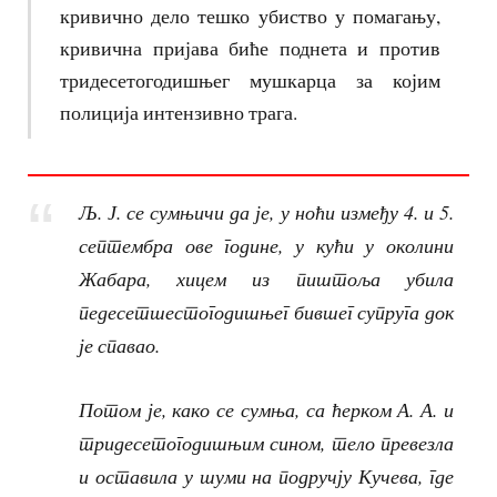
кривично дело тешко убиство у помагању,
кривична пријава биће поднета и против
тридесетогодишњег мушкарца за којим
полиција интензивно трага.
Љ. Ј. се сумњичи да је, у ноћи између 4. и 5.
септембра ове године, у кући у околини
Жабара, хицем из пиштоља убила
педесетшестогодишњег бившег супруга док
је спавао.
Потом је, како се сумња, са ћерком А. А. и
тридесетогодишњим сином, тело превезла
и оставила у шуми на подручју Кучева, где