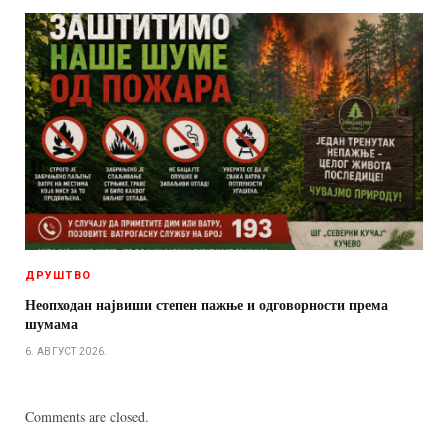
ДРУШТВО
Неопходан највиши степен пажње и одговорности према
шумама
6. АВГУСТ 2026.
Comments are closed.