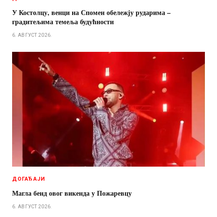
У Костолцу, венци на Спомен обележју рударима –
градитељима темеља будућности
6. АВГУСТ 2026.
ДОГАЂАЈИ
Магла бенд овог викенда у Пожаревцу
6. АВГУСТ 2026.