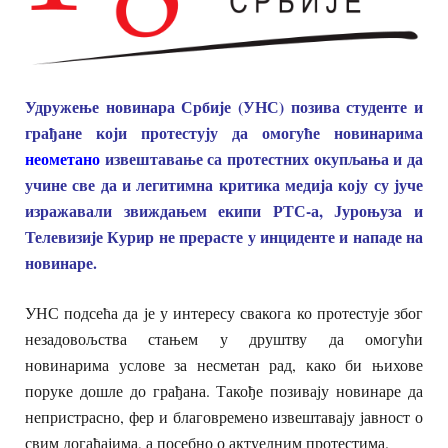
Удружење новинара Србије (УНС) позива студенте и
грађане који протестују да омогуће новинарима
неометано
извештавање са протестних окупљања и да
учине све да и легитимна критика медија коју су јуче
изражавали звиждањем екипи РТС-а, Јуроњуза и
Телевизије Курир не прерасте у инциденте и нападе на
новинаре.
УНС подсећа да је у интересу свакога ко протестује због
незадовољства стањем у друштву да омогући
новинарима услове за несметан рад, како би њихове
поруке дошле до грађана. Такође позивају новинаре да
непристрасно, фер и благовремено извештавају јавност о
свим догађајима, а посебно о актуелним протестима.