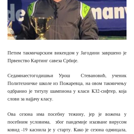
Петим такмичарским викендом у Јагодини завршено је
Првенство Картинг савеза Србије.
Седамнаестогодишњи Урош Стевановић, ученик
Политехничке школе из Пожаревца, на овом такмичењу
одбранио је титулу шампиона у класи KЗ2-сифтер, која
слови за најјачу класу.
Ова сезона има посебну тежину, јер је вожена у
посебним условима, због пандемије изазване вирусом
ковид -19 каснила је у старту. Kако је сезона одмицала,