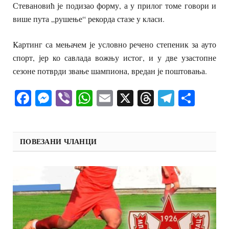
Стевановић је подизао форму, а у прилог томе говори и
више пута „рушење“ рекорда стазе у класи.
Kартинг са мењачем је условно речено степеник за ауто
спорт, јер ко савлада вожњу истог, и у две узастопне
сезоне потврди звање шампиона, вредан је поштовања.
Facebook
Messenger
Viber
WhatsApp
Email
X
Threads
Telegra
Shar
ПОВЕЗАНИ ЧЛАНЦИ