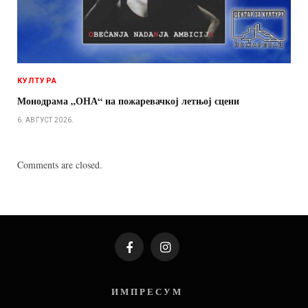
КУЛТУРА
Монодрама „ОНА“ на пожаревачкој летњој сцени
6. АВГУСТ 2026.
Comments are closed.
Facebook
Instagram
И М П Р Е С У М