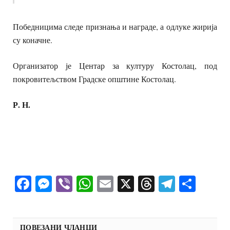
Победницима следе признања и награде, а одлуке жирија
су коначне.
Организатор је Центар за културу Костолац, под
покровитељством Градске општине Костолац.
Р. Н.
Facebook
Messenger
Viber
WhatsApp
Email
X
Threads
Telegra
Shar
ПОВЕЗАНИ ЧЛАНЦИ