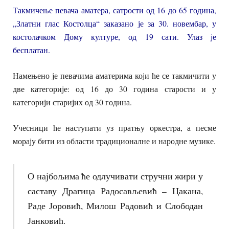
Такмичење певача аматера, сатрости од 16 до 65 година,
„Златни глас Костолца“ заказано је за 30. новембар, у
костолачком Дому културе, од 19 сати. Улаз је
бесплатан.
Намењено је певачима аматерима који ће се такмичити у
две категорије: од 16 до 30 година старости и у
категорији старијих од 30 година.
Учесници ће наступати уз пратњу оркестра, а песме
морају бити из области традиционалне и народне музике.
О најбољима ће одлучивати стручни жири у
саставу Драгица Радосављевић – Цакана,
Раде Јоровић, Милош Радовић и Слободан
Јанковић.