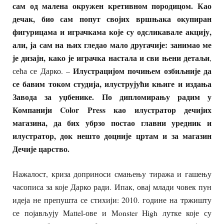
сам од малена
окружен
кретивном
породицом
.
Као
дечак,
био сам попут својих вршњака окупиран
фигурицама
и
играчкама које су одсликавале акцију,
али, ја сам на њих гледао мало другачије: занимао
ме
је дизајн, како је играчка настала и сви њени детаљи
,
И
лустрацијом
почињем озбиљније
да
сећа се Дарко. –
се бавим током студија, илуструјући књиге
и издања
Завода за уџбенике. По дипломирању радим у
Компанији
Color Press као илустратор дечијих
магазина, да бих убрзо постао главни уредник и
илустратор,
док
нешто доцније
цртам
и за магазин
Дечије царство.
Нажалост, криза доприноси смањењу тиража и гашењу
часописа за које Дарко ради. Ипак, овај млади човек пун
идеја не препушта се стихији: 2010. године на тржишту
се појављују Mattel-ове и Monster High лутке које су