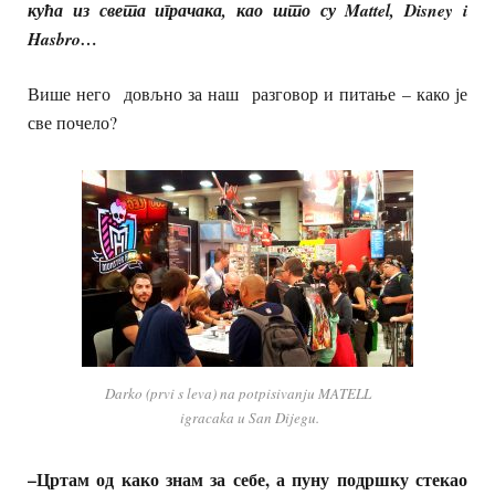
кућа из света играчака, као што су Mattel, Disney i
Hasbro…
Више него довљно за наш разговор и питање – како је
све почело?
Darko (prvi s leva) na potpisivanju MATELL
igracaka u San Dijegu.
–
Цртам
од
како
знам
за
себе
, а пуну подршку стекао