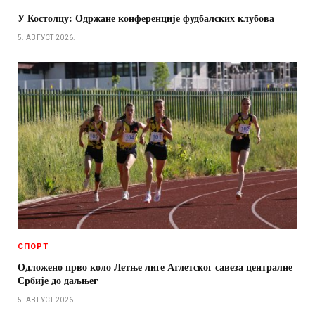
У Костолцу: Одржане конференције фудбалских клубова
5. АВГУСТ 2026.
СПОРТ
Одложено прво коло Летње лиге Атлетског савеза централне
Србије до даљњег
5. АВГУСТ 2026.