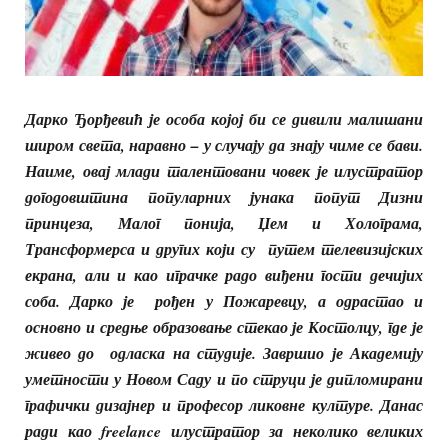
Дарко Ђорђевић је особа којој би се дивили малишани
широм света, наравно – у случају да знају чиме се бави.
Наиме, овај млади талентовани човек је илустратор
догодовштина популарних јунака попут Дизни
принцеза, Малог понија, Џем и Холограма,
Трансформерса и других који су путем телевизијских
екрана, али и као играчке радо виђени гости дечијих
соба. Дарко је рођен у Пожаревцу, а одрастао и
основно и средње образовање стекао је Костолцу, где је
живео до одласка на студије. Завршио је Академију
уметности у Новом Саду и по струци је дипломирани
графички дизајнер и професор ликовне културе. Данас
ради као freelance илустратор за неколико великих