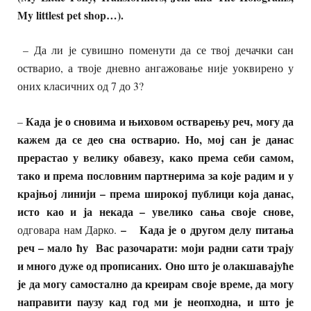
My littlest pet shop…).
– Да ли је сувишно поменути да се твој дечачки сан
остварио, а твоје дневно ангажовање није уоквирено у
оних класичних од 7 до 3?
Када је о сновима и њиховом остварењу реч, могу да
–
кажем да се део сна остварио.
Но, мој сан је данас
прерастао у велику обавезу, како према себи самом,
тако и према пословним партнерима за које радим и у
крајњој линији – према широкој публици која данас,
исто као и ја некада – увелико сања своје снове,
–
Када је о другом делу питања
одговара нам Дарко.
реч
–
мало ћу
Вас разочара
ти
: моји
радни сати
трају
и много дуже од
прописаних. Оно што је олакшавајуће
је да могу самостално да креирам своје време, да могу
направити паузу кад год ми је неопходна, и што је