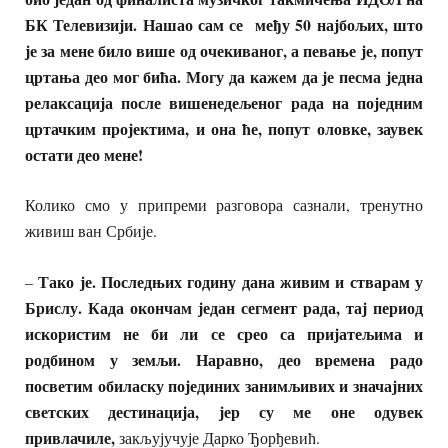
БК Телевизији. Нашао сам се међу 50 најбољих, што
је за мене било више од очекиваног, а певање је, попут
цртања де
о мог бића. Могу да кажем да је
песма једна
релаксација после вишенедељеног рада на поједним
цртачким пројектима, и она ће, попут оловке, заувек
остати део мене!
Колико смо у припреми разговора сазнали, тренутно
живиш ван Србије.
Тако је.
Последњих годину дана живим и стварам у
–
Брислу. Када
окончам један сегмент рад
а, тај период
искористим не би ли се срео са пријатељима и
родбином у земљи. Наравно, део времена радо
посветим обиласку појединих занимљивих и значајних
светских дестинација, јер су ме оне одувек
привлачиле,
закљујучује Дарко Ђорђевић.