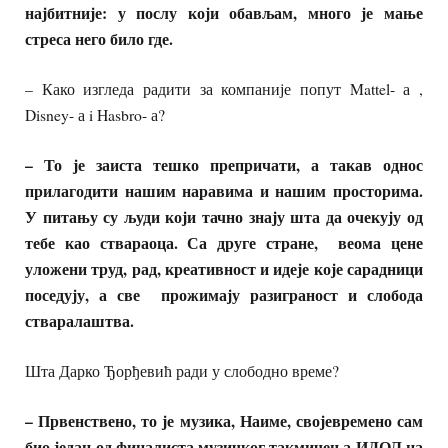
најбитније: у послу који обављам, много је мање
стреса него било где.
– Како изгледа радити за компаније попут Mattel- а ,
Disney- а i Hasbro- а?
– То је заиста тешко препричати, а такав однос
прилагодити нашим наравима и нашим просторима.
У питању су људи који тачно знају шта да очекују од
тебе као ствараоца. Са друге стране, веома цене
уложени труд, рад, креативност и идеје које сарадници
поседују, а све
прожимају разиграност и слобода
стваралаштва.
Шта Дарко Ђорђевић ради у слободно време?
– Првенствено, то је музика, Наиме, својевремено сам
био један од финалиста музичког такмичења ИДОЛ на