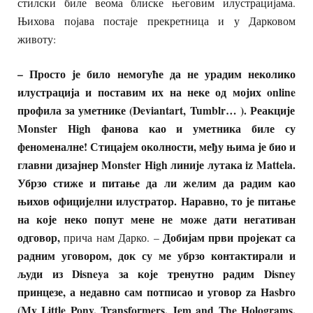
стилски биле веома блиске његовим илустрацијама.
Њихова појава постаје прекретница и у Дарковом
животу:
– Просто је било немогу
ћ
е да не урадим неколико
илустрација и поставим их на неке од мојих
online
профила за уметнике (Deviantart, Tumblr… ). Реакције
Monster High фанова
као
и уметника биле су
феноменалне! Стицајем околности, међу њима је био и
главни дизајнер Monster High линије лутака iz Mattela.
Убрзо стиже и питање да ли желим да радим као
њихов официјелни илустратор. Наравно, то је питање
на које неко попут мене не може дати негативан
одговор,
Добијам први пројекат са
прича нам Дарко. –
радним уговором, док су ме убрзо контактирали и
људи из
Disneya
за
које
тренутно
радим
Disney
принцезе,
а
недавно
сам
потписао
и
уговор
za Hasbro
(My Little Pony, Transformers, Jem and The Holograms,