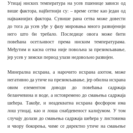
Утицај ниских температура на усев пшенице зависи од
више фактора, најбитнији су: – време сетве као један од
најважнијих фактора. Сувише рана сетва може довести
до тога да усев уђе у фазу мировања много развијенији
него што би требало. Последице овога може бити
повећана осетљивост према ниским температурама.
Међутим и касна сетва није повољна за презимљавање,
јер усев у зимски период улази недовољно развијен.
Минерална исхрана, а нарочито исхрана азотом, може
негативно да утиче на презимљавање, јер обилна исхрана
овим елементом доводи до повећања садржаја
беланчевина и воде, а истовремено до смањења садржаја
шећера. Такође, и неадекватна исхрана фосфором има
лош утицај, као и лоша снабдевеност калијумом. У том
случају долази до смањења садржаја шећера у листовима
и чвору бокорења, чиме се директно утиче на смањење