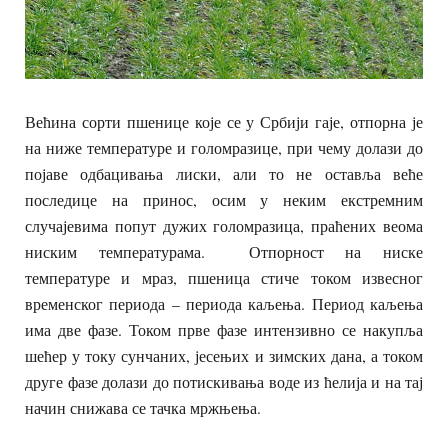
Већина сорти пшенице које се у Србији гаје, отпорна је
на ниже температуре и голомразице, при чему долази до
појаве одбацивања лиски, али то не оставља веће
последице на принос, осим у неким екстремним
случајевима попут дужих голомразица, праћених веома
ниским температурама. Отпорност на ниске
температуре и мраз, пшеница стиче током извесног
временског периода – периода каљења. Период каљења
има две фазе. Током прве фазе интензивно се накупља
шећер у току сунчаних, јесењих и зимских дана, а током
друге фазе долази до потискивања воде из ћелија и на тај
начин снижава се тачка мржњења.