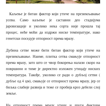
Kаљење је битан фактор који утиче на презимљавање
усева. Само каљење је саставни део стадијума
јаровизације и уколико нека сорта није прошла тај
процес, неће моћи да издржи ниске температуре, иако
генетски поседује отпорност према мразу.
Дубина сетве може бити битан фактор који утиче на
презимљавање. Наиме, плитка сетва смањује отпорност
према мразу, зато што се чвор бокорења налази скоро на
површини и тиме је директно изложен утицају ниских
температура. Такође, уколико се ради о дубљој сетви (
дубље од 4 цм), смањује се отпорност према мразу, јер се
биљка слабије развија и теже се пробија кроз дебели слој
земље.
На отпорност према мразу утичу и други фактори