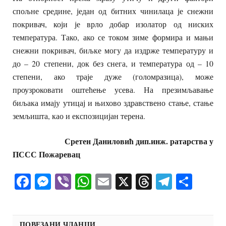
спољне средине, један од битних чинилаца је снежни
покривач, који је врло добар изолатор од ниских
температура. Тако, ако се током зиме формира и мањи
снежни покривач, биљке могу да издрже температуру и
до – 20 степени, док без снега, и температура од – 10
степени, ако траје дуже (голомразица), може
проузроковати оштећење усева. На презимљавање
биљака имају утицај и њихово здравствено стање, стање
земљишта, као и експозицијан терена.
Сретен Даниловић дип.инж. ратарства у
ПССС Пожаревац
Facebook
Messenger
Viber
WhatsApp
Email
X
Threads
Telegra
Shar
ПОВЕЗАНИ ЧЛАНЦИ