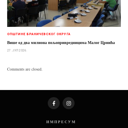
ОПШТИНЕ БРАНИЧЕВСКОГ ОКРУГА
Више од два милиона пољопривредницима Малог Црнића
27. ЈУЛ 2026.
Comments are closed.
Facebook
Instagram
И М П Р Е С У М