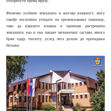
отпорности према мразу.
Физичке особине земљишта и његова влажност, могу
такође негативно утицати на презимљавање пшенице,
тако да изразито влажна и превише растрешена
земљишта, као и она лакшег механичког састава, много
брже одају топлоту, услед чега долази до пропадања
биљака.