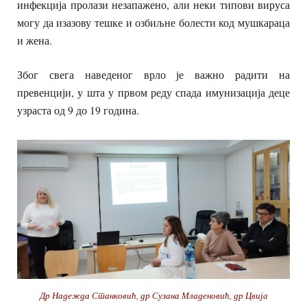
инфекција пролази незапажено, али неки типови вируса
могу да изазову тешке и озбиљне болести код мушкараца
и жена.
Због свега наведеног врло је важно радити на
превенцији, у шта у првом реду спада имунизација деце
узраста од 9 до 19 година.
Др Надежда Станковић, др Сузана Младеновић, др Цвија