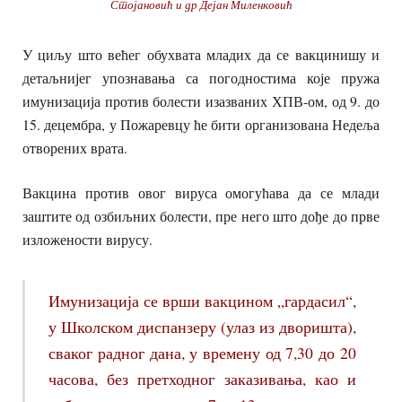
Стојановић и др Дејан Миленковић
У циљу што већег обухвата младих да се вакцинишу и
детаљнијег упознавања са погодностима које пружа
имунизација против болести изазваних ХПВ-ом, од 9. до
15. децембра, у Пожаревцу ће бити организована Недеља
отворених врата.
Вакцина против овог вируса омогућава да се млади
заштите од озбиљних болести, пре него што дође до прве
изложености вирусу.
Имунизација се врши вакцином „гардасил“,
у Школском диспанзеру (улаз из дворишта),
сваког радног дана, у времену од 7,30 до 20
часова, без претходног заказивања, као и