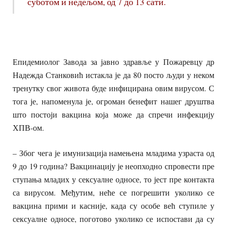
суботом и недељом, од 7 до 13 сати.
Епидемиолог Завода за јавно здравље у Пожаревцу др
Надежда Станковић истакла је да 80 посто људи у неком
тренутку свог живота буде инфицирана овим вирусом. С
тога је, напоменула је, огроман бенефит нашег друштва
што постоји вакцина која може да спречи инфекцију
ХПВ-ом.
– Због чега је имунизација намењена младима узраста од
9 до 19 година? Вакцинацију је неопходно спровести пре
ступања младих у сексуалне односе, то јест пре контакта
са вирусом. Међутим, неће се погрешити уколико се
вакцина прими и касније, када су особе већ ступиле у
сексуалне односе, поготово уколико се испостави да су