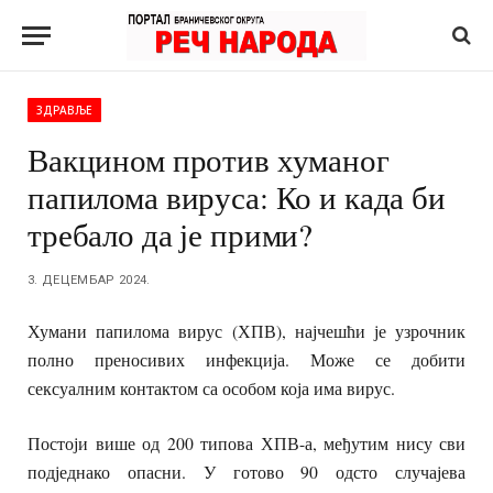
ЗДРАВЉЕ
Вакцином против хуманог
папилома вируса: Ко и када би
требало да је прими?
3. ДЕЦЕМБАР 2024.
Хумани папилома вирус (ХПВ), најчешћи је узрочник
полно преносивих инфекција. Може се добити
сексуалним контактом са особом која има вирус.
Постоји више од 200 типова ХПВ-а, међутим нису сви
подједнако опасни. У готово 90 одсто случајева