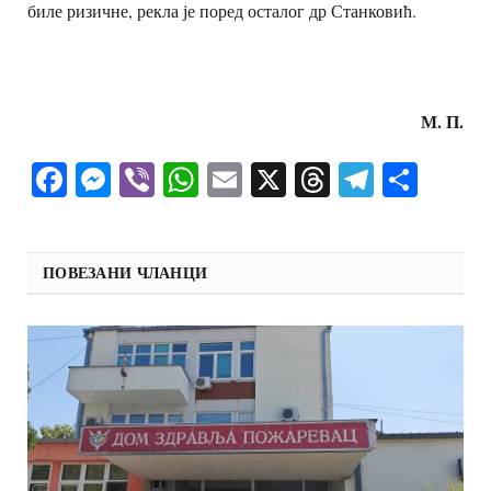
биле ризичне, рекла је поред осталог др Станковић.
М. П.
Facebook
Messenger
Viber
WhatsApp
Email
X
Threads
Telegra
Shar
ПОВЕЗАНИ ЧЛАНЦИ