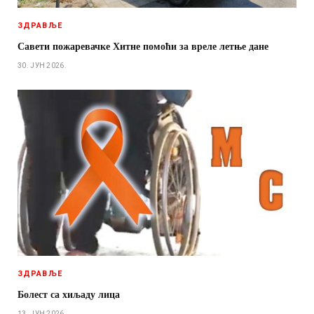
ЗДРАВЉЕ
Савети пожаревачке Хитне помоћи за вреле летње дане
30. ЈУН 2026.
ЗДРАВЉЕ
Болест са хиљаду лица
13. ЈУН 2026.