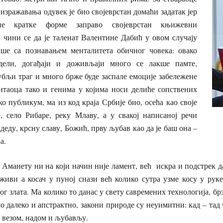
 изражавања одувек је био својеврстан домаћи задатак јер
не кратке форме заправо својеврстан књижевни
 чини се да је таленат Валентине Дабић у овом случају
ше са познавањем менталитета обичног човека: овако
дели, догађаји и доживљаји много се лакше памте,
убљи траг и много брже буде заспале емоције забележене
итаоца тако и генима у којима носи делиће сопствених
ко публикум, ма из код краја Србије био, осећа као своје
 село Рибаре, реку Млаву, а у свакој написаној речи
деду, крсну славу, Божић, прву љубав као да је баш она –
а.
 Аманету ни на који начин није ламент, већ искра и подстрек 
аживи а косач у пуној снази већ колико сутра узме косу у ру
 злата. Ма колико то данас у свету савремених технологија, бр
о далеко и апстрактно, закони природе су неуимитни: кад – тад 
 везом, надом и љубављу.