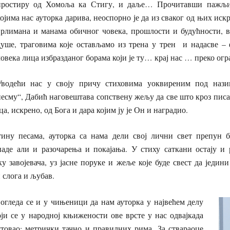
простиру од Хомоља ка Стигу, и даље… Прочитавши пажљив
којима нас ауторка дарива, неоспорно је да из сваког од њих иск
врлимана и манама обичног човека, прошлости и будућности, ве
душе, траговима које остављамо из трена у трен и надасве –
овека лица избразданог борама који је ту… крај нас … преко огр
Уводећи нас у своју причу стиховима уоквиреним под наз
песму“, Дабић наговештава сопствену жељу да све што кроз писа
а, искрено, од Бога и дара којим ју је Он и наградио.
ину песама, ауторка са нама дели свој лични свет препун бо
наде али и разочарења и покајања. У стиху саткани остају и 
у завојевача, уз јасне поруке и жеље које буде свест да једи
 слога и љубав.
огледа се и у чињеници да нам ауторка у највећем делу
ји се у народној књижености ове врсте у нас одвајкада
товао: метрички тачно и правилних рима. За ствараоце