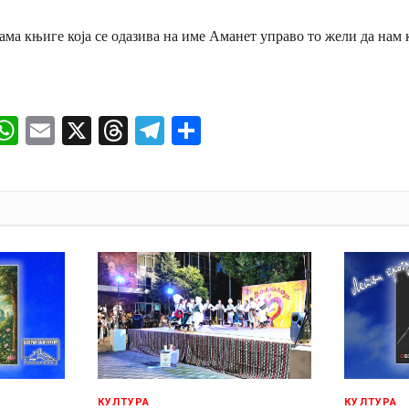
ама књиге која се одазива на име Аманет управо то жели да нам 
ok
senger
iber
WhatsApp
Email
X
Threads
Telegram
Share
И
КУЛТУРА
КУЛТУРА