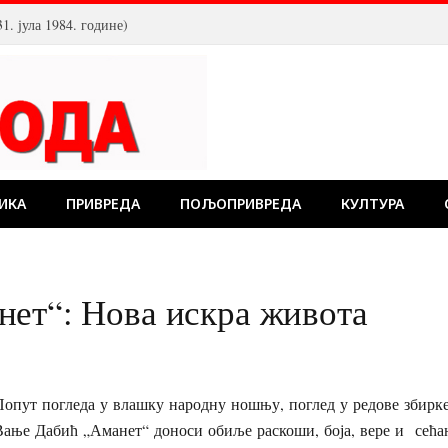
. јула 1984. године)
ИКА
ПРИВРЕДА
ПОЉОПРИВРЕДА
КУЛТУРА
ет“: Нова искра живота
Попут погледа у влашку народну ношњу, поглед у редове збирке
Вање Дабић „Аманет“ доноси обиље раскоши, боја, вере и сећањ