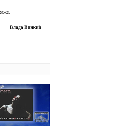
каже.
Влада Винкић