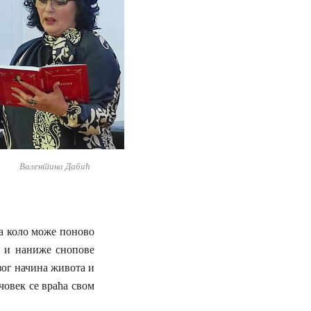
Валентинa Дабић
да коло може поново
ке и наниже снопове
зог начина живота и
човек се враћа свом