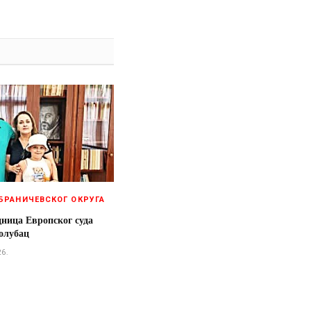
БРАНИЧЕВСКОГ ОКРУГА
дница Европског суда
олубац
26.