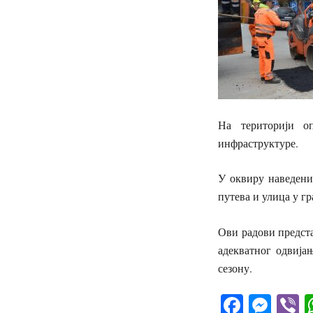
На територији о
инфраструктуре.
У оквиру наведени
путева и улица у г
Ови радови предст
адекватног одвијањ
сезону.
Facebo
Mes
V