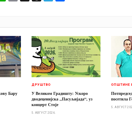
И
ДРУШТВО
ОПШТИНЕ 
кову Бару
У Великом Градишту: Ускоро
Потпредсе
дводеценијска ,,Пасуљијада“, уз
посетила Г
концерт Стоје
5. АВГУСТ 20
5. АВГУСТ 2026.