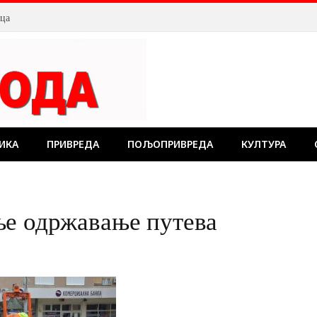
лца
ИКА
ПРИВРЕДА
ПОЉОПРИВРЕДА
КУЛТУРА
ње одржавање путева