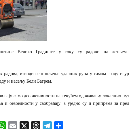
пштине Велико Градиште у току су радови на летњем
х радова, изводи се крпљење ударних рупа у самом граду и у
раду и насељу Бели Багрем.
ављају само део активности на текућем одржавању локалних пут
а и безбедности у саобраћају, а уједно су и припрема за пре
ok
senger
iber
WhatsApp
Email
X
Threads
Telegram
Share