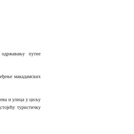
 одржавању путне
ређење макадамских
ева и улица у циљу
дстојећу туристичку