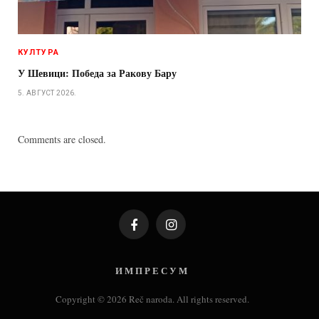
КУЛТУРА
У Шевици: Победа за Ракову Бару
5. АВГУСТ 2026.
Comments are closed.
Facebook
Instagram
И М П Р Е С У М
Copyright © 2026 Reč naroda. All rights reserved.