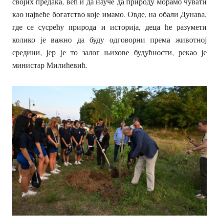
својих предака, већ и да науче да природу морамо чувати
као највеће богатство које имамо. Овде, на обали Дунава,
где се сусрећу природа и историја, деца ће разумети
колико је важно да буду одговорни према животној
средини, јер је то залог њихове будућности, рекао је
министар Милићевић.