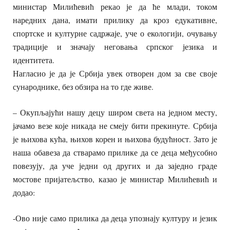
министар Милићевић рекао је да ће млади, током
наредних дана, имати прилику да кроз едукативне,
спортске и културне садржаје, уче о екологији, очувању
традиције и значају неговања српског језика и
идентитета.
Нагласио је да је Србија увек отворен дом за све своје
сународнике, без обзира на то где живе.
– Окупљајући нашу децу широм света на једном месту,
јачамо везе које никада не смеју бити прекинуте. Србија
је њихова кућа, њихов корен и њихова будућност. Зато је
наша обавеза да стварамо прилике да се деца међусобно
повезују, да уче једни од других и да заједно граде
мостове пријатељство, казао је министар Милићевић и
додао:
-Ово није само прилика да деца упознају културу и језик