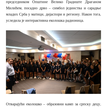
председником Општине Велико Градиште Драганом
Милићем, посадио дрво – симбол јединства и сарадње
младих Срба у матици, дијаспори и региону. Након тога,
уследила је интерактивна еколошка радионица.
Отварајући еколошко – образовни камп за српску децу,