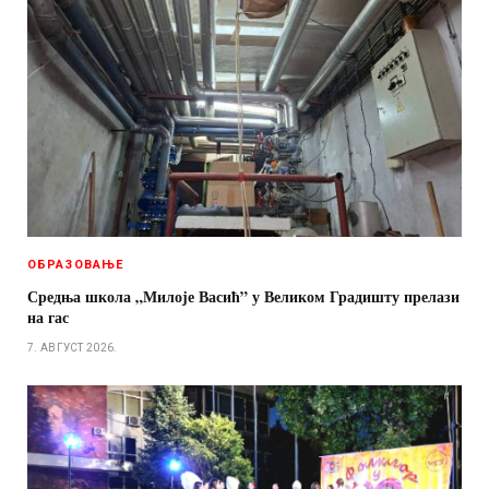
ОБРАЗОВАЊЕ
Средња школа „Милоје Васић” у Великом Градишту прелази
на гас
7. АВГУСТ 2026.