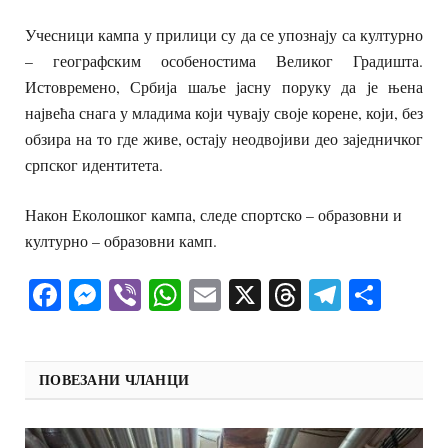
Учесници кампа у прилици су да се упознају са културно
– географским особеностима Великог Градишта.
Истовремено, Србија шаље јасну поруку да је њена
највећа снага у младима који чувају своје корене, који, без
обзира на то где живе, остају неодвојиви део заједничког
српског идентитета.
Након Еколошког кампа, следе спортско – образовни и
културно – образовни камп.
Facebook
Messenger
Viber
WhatsApp
Email
X
Threads
Telegra
Shar
ПОВЕЗАНИ ЧЛАНЦИ