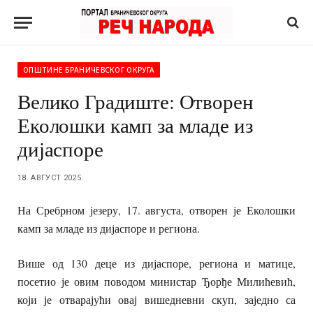
ОПШТИНЕ БРАНИЧЕВСКОГ ОКРУГА
Велико Градиште: Отворен
Еколошки камп за младе из
дијаспоре
18. АВГУСТ 2025.
На Сребрном језеру, 17. августа, отворен је Еколошки
камп за младе из дијаспоре и региона.
Више од 130 деце из дијаспоре, региона и матице,
посетио је овим поводом министар Ђорђе Милићевић,
који је отварајући овај вишедневни скуп, заједно са