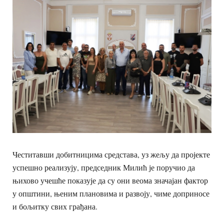
Честитавши добитницима средстава, уз жељу да пројекте
успешно реализују, председник Милић је поручио да
њихово учешће показује да су они веома значајан фактор
у општини, њеним плановима и развоју, чиме доприносе
и бољитку свих грађана.