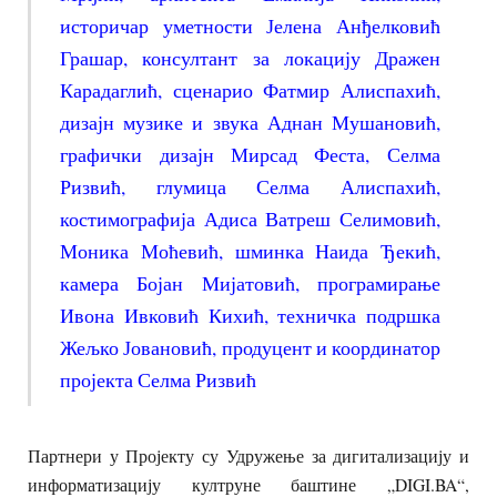
историчар уметности Јелена Анђелковић
Грашар, консултант за локацију Дражен
Карадаглић, сценарио Фатмир Алиспахић,
дизајн музике и звука Аднан Мушановић,
графички дизајн Мирсад Феста, Селма
Ризвић, глумица Селма Алиспахић,
костимографија Адиса Ватреш Селимовић,
Моника Моћевић, шминка Наида Ђекић,
камера Бојан Мијатовић, програмирање
Ивона Ивковић Кихић, техничка подршка
Жељко Јовановић, продуцент и координатор
пројекта Селма Ризвић
Партнери у Пројекту су Удружење за дигитализацију и
информатизацију култруне баштине „DIGI.BA“,