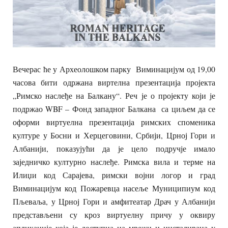
Вечерас ће у Археолошком парку Виминацијум од 19,00
часова бити одржана виртелна презентација пројекта
„Римско наслеђе на Балкану“. Реч је о пројекту који је
подржао WBF – Фонд западног Балкана са циљем да се
оформи виртуелна презентација римских споменика
културе у Босни и Херцеговини, Србији, Црној Гори и
Албанији, показујући да је цело подручје имало
заједничко културно наслеђе. Римска вила и терме на
Илиџи код Сарајева, римски војни логор и град
Виминацијум код Пожаревца насеље Муниципиум код
Пљеваља, у Црној Гори и амфитеатар Драч у Албанији
представљени су кроз виртуелну причу у оквиру
апликације која је доступна на мрежи и инсталирана у