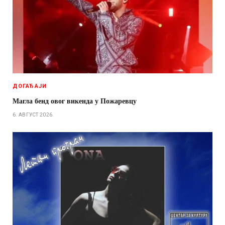
ДОГАЂАЈИ
Магла бенд овог викенда у Пожаревцу
6. АВГУСТ 2026.