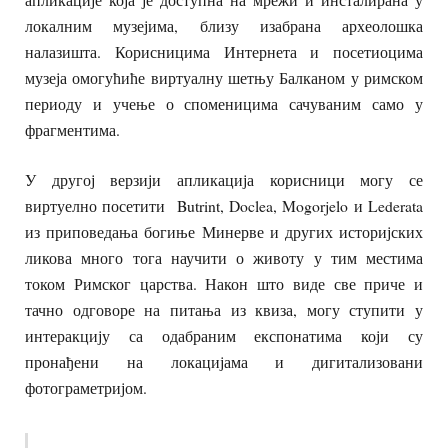
локалним музејима, близу изабрана археолошка
налазишта. Корисницима Интернета и посетиоцима
музеја омогућиће виртуалну шетњу Балканом у римском
периоду и учење о споменицима сачуваним само у
фрагментима.
У другој верзији апликација корисници могу се
виртуелно посетити Butrint, Doclea, Mogorjelo и Lederata
из приповедања богиње Минерве и других историјских
ликова много тога научити о животу у тим местима
током Римског царства. Након што виде све приче и
тачно одговоре на питања из квиза, могу ступити у
интеракцију са одабраним експонатима који су
пронађени на локацијама и дигитализовани
фотограметријом.