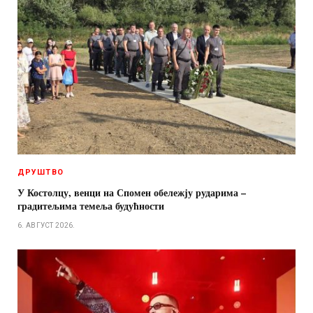
ДРУШТВО
У Костолцу, венци на Спомен обележју рударима –
градитељима темеља будућности
6. АВГУСТ 2026.