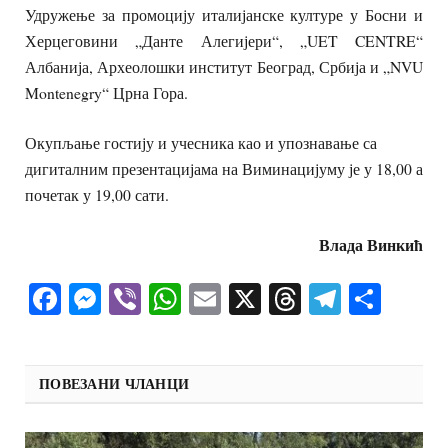
Удружење за промоцију италијанске културе у Босни и
Херцеговини „Данте Алегијери“, „UET CENTRE“
Албанија, Археолошки институт Београд, Србија и „NVU
Montenegry“ Црна Гора.
Окупљање гостију и учесника као и упознавање са
дигиталним презентацијама на Виминацијуму је у 18,00 а
почетак у 19,00 сати.
Влада Винкић
Facebook
Messenger
Viber
WhatsApp
Email
X
Threads
Telegra
Shar
ПОВЕЗАНИ ЧЛАНЦИ