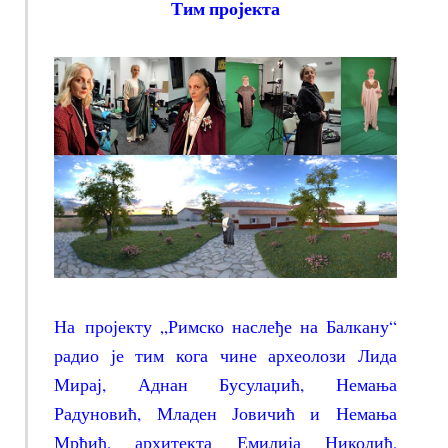
Тим пројекта
На пројекту „Римско наслеђе на Балкану“
радио је тим кога чине археолози Лида
Мирај, Аднан Бусулаџић, Немања
Радуновић, Младен Јовичић и Немања
Мрђић, архитекта Емилија Николић,