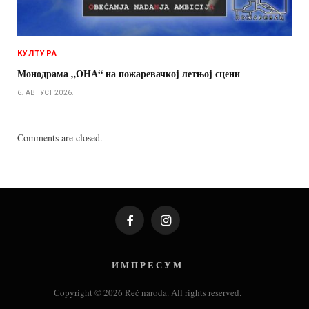
КУЛТУРА
Монодрама „ОНА“ на пожаревачкој летњој сцени
6. АВГУСТ 2026.
Comments are closed.
Facebook
Instagram
И М П Р Е С У М
Copyright © 2026 Reč naroda. All rights reserved.