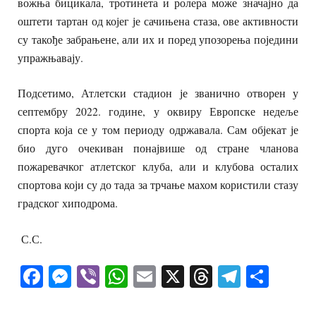
вожња бицикала, тротинета и ролера може значајно да
оштети тартан од којег је сачињена стаза, ове активности
су такође забрањене, али их и поред упозорења поједини
упражњавају.
Подсетимо, Атлетски стадион је званично отворен у
септембру 2022. године, у оквиру Европске недеље
спорта која се у том периоду одржавала. Сам објекат је
био дуго очекиван понајвише од стране чланова
пожаревачког атлетског клуба, али и клубова осталих
спортова који су до тада за трчање махом користили стазу
градског хиподрома.
С.С.
Facebook
Messenger
Viber
WhatsApp
Email
X
Threads
Telegra
Shar