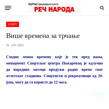
СПОРТ
Више времена за трчање
29. ЈУН 2025.
Сходно лепом времену које је тек пред нама,
менаџмент Спортског центра Пожаревац је одлучио
да наредних месеци продужи радно време свог
атлетског стадиона. Спортисти и рекреативци од 20.
јуна, могу да га користе до 22 часа.