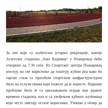
За оне који су љубитељи јутарње рекреације, капије
Атлетског стадиона „Јово Будимир“ у Пожаревцу биће
отворене од 7:30 сати. Из Спортског центра Пожаревац
апелују на све кориснике да поштују кућни ред како би
тартан стаза са пратећом спортском инфраструктуром
била на услузи свима који пожеле да је користе. Највише
проблема било је са прескакањем ограде ван радног
времена стадиона, као и са увођењем кућних љубимаца
који често ометају остале кориснике. Узевши у обзир да