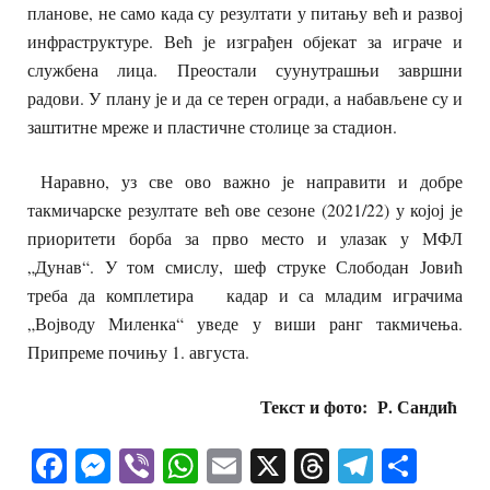
планове, не само када су резултати у питању већ и развој
инфраструктуре. Већ је изграђен објекат за играче и
службена лица. Преостали суунутрашњи завршни
радови. У плану је и да се терен огради, а набављене су и
заштитне мреже и пластичне столице за стадион.
Наравно, уз све ово важно је направити и добре
такмичарске резултате већ ове сезоне (2021/22) у којој је
приоритети борба за прво место и улазак у МФЛ
„Дунав“. У том смислу, шеф струке Слободан Јовић
треба да комплетира кадар и са младим играчима
„Војводу Миленка“ уведе у виши ранг такмичења.
Припреме почињу 1. августа.
Текст и фото: Р. Сандић
Facebook
Messenger
Viber
WhatsApp
Email
X
Threads
Telegra
Shar