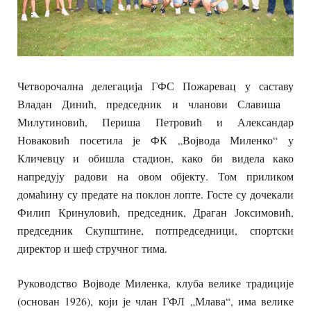
Четворочална делегација ГФС Пожаревац у саставу
Владан Динић, председник и чланови Славиша
Милутиновић,
Периша Петровић и Александар
Новаковић посетила је ФК „Војвода Миленко“ у
Кличевцу и обишла стадион, како би видела како
напредују радови на овом објекту. Том приликом
домаћину су предате на поклон лопте. Госте су дочекали
Филип Кринуловић, председник, Драган Јоксимовић,
председник Скупштине, потпредседници, спортски
директор и шеф стручног тима.
Руководство Војводе Миленка, клуба велике традиције
(основан 1926), који је члан ГФЛ „Млава“, има велике