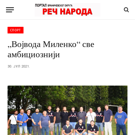
СПОРТ
„Војвода Миленко“ све
амбициознији
30. ЈУЛ 2021.