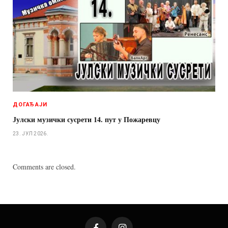
ДОГАЂАЈИ
Јулски музички сусрети 14. пут у Пожаревцу
23. ЈУЛ 2026.
Comments are closed.