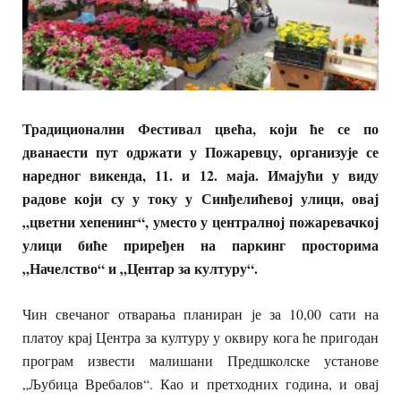
Традиционални Фестивал цвећа, који ће се по
дванаести пут одржати у Пожаревцу, организује се
наредног викенда, 11. и 12. маја. Имајући у виду
радове који су у току у Синђелићевој улици, овај
„цветни хепенинг“, уместо у централној пожаревачкој
улици биће приређен на паркинг просторима
„Начелство“ и „Центар за културу“.
Чин свечаног отварања планиран је за 10,00 сати на
платоу крај Центра за културу у оквиру кога ће пригодан
програм извести малишани Предшколске установе
„Љубица Вребалов“. Као и претходних година, и овај