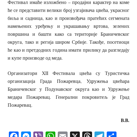
Фестивал имаће изложбено – продајни карактер на коме
ће се представити велики број узгајивача цвећа, украсног
биља и садница, као и произвођача пратећих сегмената
намењених уређењу и украшавању вртова, зелених
површина и башти како са територије Браничевског
округа, тако и регија широм Србије. Такође, посетиоци
ће као и претдодних година имати прилику да разгледају
и купе производе од меда.
Организатори XII Фестивала цвећа су Туристичка
организација Града Пожаревца, Удружења цвећара
Браничевског у Подунавског округа као и Удружење
медара Пожаревац. Генерални покровитељ је Град
Пожаревац.
B.B.
Facebook
Messenger
Viber
WhatsApp
Email
X
Threads
Telegra
Shar