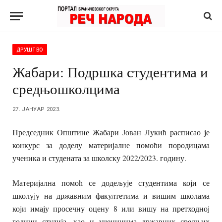
ДРУШТВО
Жабари: Подршка студентима и
средњошколцима
27. ЈАНУАР 2023.
Председник Општине Жабари Јован Лукић расписао је
конкурс за доделу материјалне помоћи породицама
ученика и студената за школску 2022/2023. годину.
Материјална помоћ се додељује студентима који се
школују на државним факултетима и вишим школама
који имају просечну оцену 8 или вишу на претходној
години студија, као и ученицима државних средњих