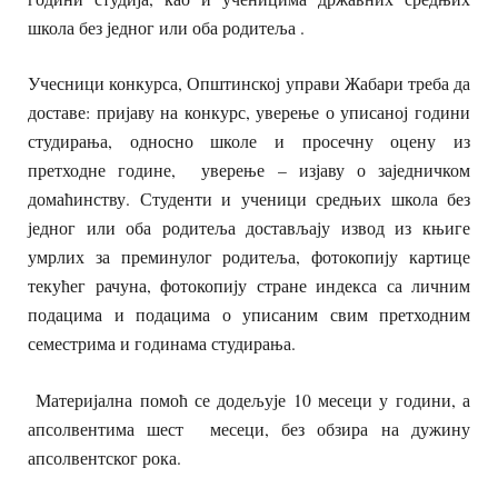
школа без једног или оба родитеља .
Учесници конкурса, Општинској управи Жабари треба да
доставе: пријаву на конкурс, уверење о уписаној години
студирања, односно школе и просечну оцену из
претходне године, уверење – изјаву о заједничком
домаћинству. Студенти и ученици средњих школа без
једног или оба родитеља достављају извод из књиге
умрлих за преминулог родитеља, фотокопију картице
текућег рачуна, фотокопију стране индекса са личним
подацима и подацима о уписаним свим претходним
семестрима и годинама студирања.
Материјална помоћ се додељује 10 месеци у години, а
апсолвентима шест месеци, без обзира на дужину
апсолвентског рока.