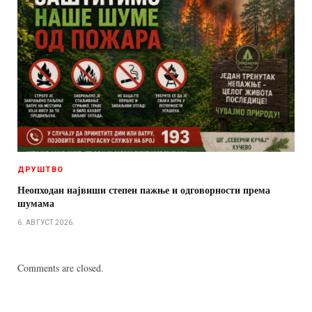
ДРУШТВО
Неопходан највиши степен пажње и одговорности према
шумама
6. АВГУСТ 2026.
Comments are closed.