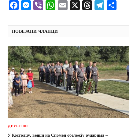
Facebook
Messenger
Viber
WhatsApp
Email
X
Threads
Telegra
Shar
ПОВЕЗАНИ ЧЛАНЦИ
ДРУШТВО
У Костолцу, венци на Спомен обележју рударима –