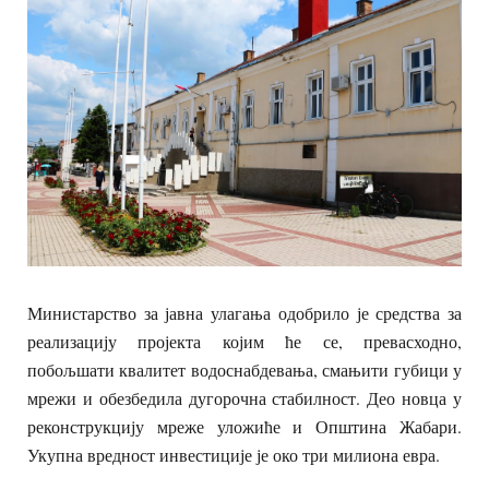
Министарство за јавна улагања одобрило је средства за
реализацију пројекта којим ће се, превасходно,
побољшати квалитет водоснабдевања, смањити губици у
мрежи и обезбедила дугорочна стабилност. Део новца у
реконструкцију мреже уложиће и Општина Жабари.
Укупна вредност инвестиције је око три милиона евра.