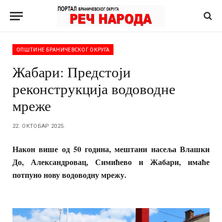
ОПШТИНЕ БРАНИЧЕВСКОГ ОКРУГА
Жабари: Предстоји
реконструкција водоводне
мреже
22. ОКТОБАР 2025.
Након више од 50 година, мештани насеља Влашки
До, Александровац, Симићево и Жабари, имаће
потпуно нову водоводну мрежу.