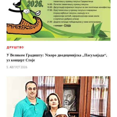
ДРУШТВО
У Великом Градишту: Ускоро дводеценијска ,,Пасуљијада“,
уз концерт Стоје
5. АВГУСТ 2026.