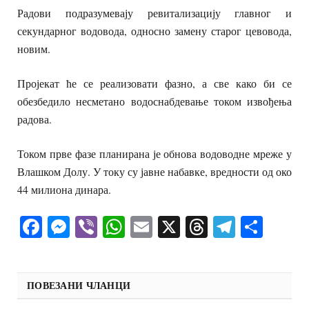
Радови подразумевају ревитализацију главног и
секундарног водовода, односно замену старог цевовода,
новим.
Пројекат ће се реализовати фазно, а све како би се
обезбедило несметано водоснабдевање током извођења
радова.
Током прве фазе планирана је обнова водоводне мреже у
Влашком Долу. У току су јавне набавке, вредности од око
44 милиона динара.
Facebook
Messenger
Viber
WhatsApp
Email
X
Threads
Telegra
Shar
ПОВЕЗАНИ ЧЛАНЦИ