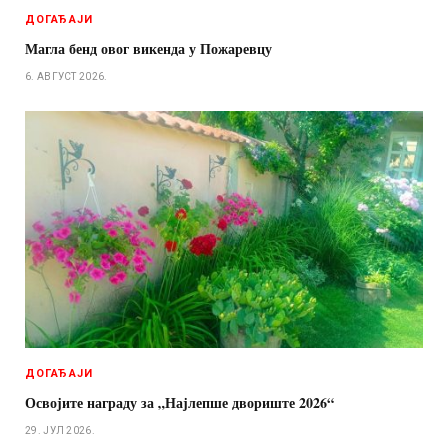
ДОГАЂАЈИ
Магла бенд овог викенда у Пожаревцу
6. АВГУСТ 2026.
ДОГАЂАЈИ
Освојите награду за „Најлепше двориште 2026“
29. ЈУЛ 2026.