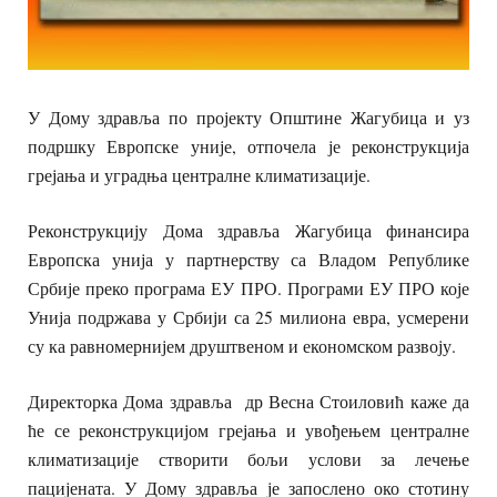
У Дому здравља по пројекту Општине Жагубица и уз
подршку Европске уније, отпочела је реконструкција
грејања и уградња централне климатизације.
Реконструкцију Дома здравља Жагубица финансира
Европска унија у партнерству са Владом Републике
Србије преко програма ЕУ ПРО. Програми ЕУ ПРО које
Унија подржава у Србији са 25 милиона евра, усмерени
су ка равномернијем друштвеном и економском развоју.
Директорка Дома здравља др Весна Стоиловић каже да
ће се реконструкцијом грејања и увођењем централне
климатизације створити бољи услови за лечење
пацијената. У Дому здравља је запослено око стотину