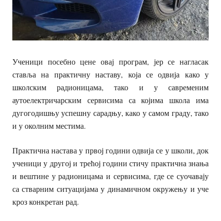
Ученици посебно цене овај програм, јер се нагласак
ставља на практичну наставу, која се одвија како у
школским радионицама, тако и у савременим
аутоелектричарским сервисима са којима школа има
дугогодишњу успешну сарадњу, како у самом граду, тако
и у околним местима.
Практична настава у првој години одвија се у школи, док
ученици у другој и трећој години стичу практична знања
и вештине у радионицама и сервисима, где се суочавају
са стварним ситуацијама у динамичном окружењу и уче
кроз конкретан рад.