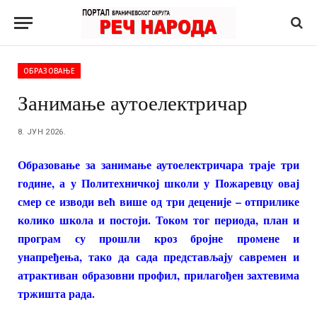
ОБРАЗОВАЊЕ
Занимање аутоелектричар
8. ЈУН 2026.
Образовање за занимање аутоелектричара траје три
године, а у Политехничкој школи у Пожаревцу овај
смер се изводи већ више од три деценије – отприлике
колико школа и постоји. Током тог периода, план и
програм су прошли кроз бројне промене и
унапређења, тако да сада представљају савремен и
атрактиван образовни профил, прилагођен захтевима
тржишта рада.