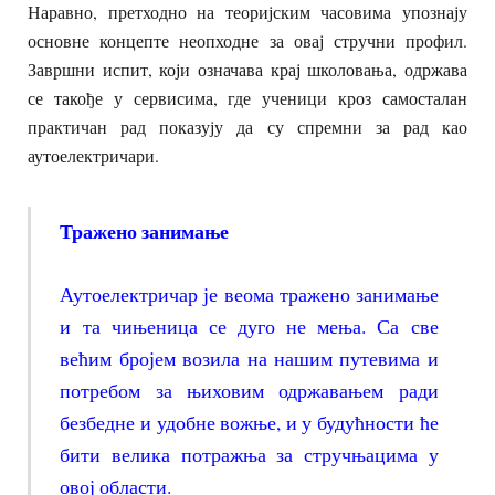
Наравно, претходно на теоријским часовима упознају
основне концепте неопходне за овај стручни профил.
Завршни испит, који означава крај школовања, одржава
се такође у сервисима, где ученици кроз самосталан
практичан рад показују да су спремни за рад као
аутоелектричари.
Тражено занимање
Аутоелектричар је веома тражено занимање
и та чињеница се дуго не мења. Са све
већим бројем возила на нашим путевима и
потребом за њиховим одржавањем ради
безбедне и удобне вожње, и у будућности ће
бити велика потражња за стручњацима у
овој области.