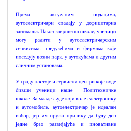
Према актуелним подацима,
аутоелектричари спадају у дефицитарна
занимања. Након завршетка школе, ученици
могу радити у аутоелектричарским
сервисима, предузећима и фирмама које
поседују возни парк, у аутокућама и другим
сличним установама.
У граду постоје и сервисни центри које воде
бивши ученици наше Политехничке
школе. За младе људе који воле електронику
и аутомобиле, аутоелектричар је идеалан
избор, јер им пружа прилику да буду део
једне брзо развијајуће и иновативне