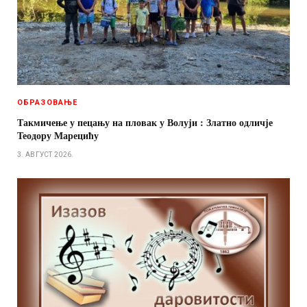
ОБРАЗОВАЊЕ
Такмичење у пецању на пловак у Волуји : Златно одличје
Теодору Марецићу
3. АВГУСТ 2026.