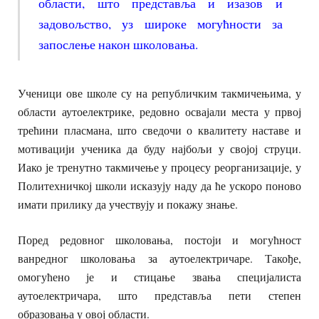
области, што представља и изазов и
задовољство, уз широке могућности за
запослење након школовања.
Ученици ове школе су на републичким такмичењима, у
области аутоелектрике, редовно освајали места у првој
трећини пласмана, што сведочи о квалитету наставе и
мотивацији ученика да буду најбољи у својој струци.
Иако је тренутно такмичење у процесу реорганизације, у
Политехничкој школи исказују наду да ће ускоро поново
имати прилику да учествују и покажу знање.
Поред редовног школовања, постоји и могућност
ванредног школовања за аутоелектричаре. Такође,
омогућено је и стицање звања специјалиста
аутоелектричара, што представља пети степен
образовања у овој области.