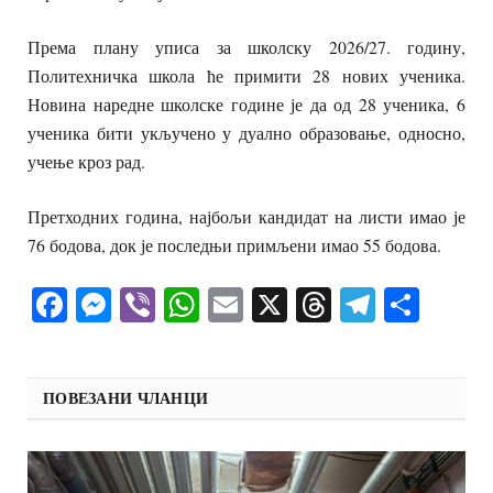
Према плану уписа за школску 2026/27. годину,
Политехничка школа ће примити 28 нових ученика.
Новина наредне школске године је да од 28 ученика, 6
ученика бити укључено у дуално образовање, односно,
учење кроз рад.
Претходних година, најбољи кандидат на листи имао је
76 бодова, док је последњи примљени имао 55 бодова.
Facebook
Messenger
Viber
WhatsApp
Email
X
Threads
Telegra
Shar
ПОВЕЗАНИ ЧЛАНЦИ