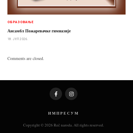
ОБРАЗОВАЊЕ
Ансамбл Пожаревачке гимнaзије
18. ЈУЛ 2026.
Comments are closed.
Facebook
Instagram
И М П Р Е С У М
Copyright © 2026 Reč naroda. All rights reserved.