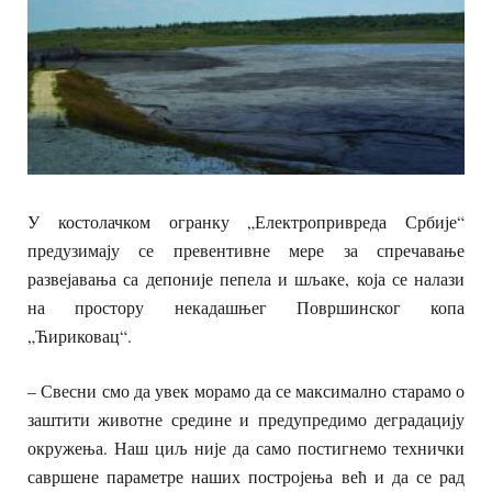
У костолачком огранку „Електропривреда Србије“
предузимају се превентивне мере за спречавање
развејавања са депоније пепела и шљаке, која се налази
на простору некадашњег Површинског копа
„Ћириковац“.
– Свесни смо да увек морамо да се максимално старамо о
заштити животне средине и предупредимо деградацију
окружења. Наш циљ није да само постигнемо технички
савршене параметре наших постројења већ и да се рад