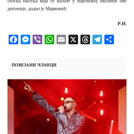
сеоска насеља која се налазе у најближој околини ове
депоније, додао је Марковић.
Р.Н.
Facebook
Messenger
Viber
WhatsApp
Email
X
Threads
Telegra
Shar
ПОВЕЗАНИ ЧЛАНЦИ