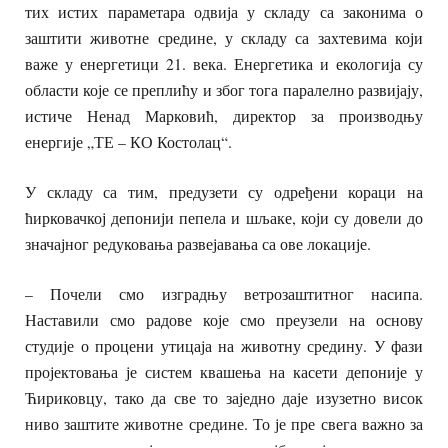
тих истих параметара одвија у складу са законима о
заштити животне средине, у складу са захтевима који
важе у енергетици 21. века. Енергетика и екологија су
области које се преплићу и због тога паралелно развијају,
истиче Ненад Марковић, директор за производњу
енергије „ТЕ – КО Костолац“.
У складу са тим, предузети су одређени кораци на
ћирковачкој депонији пепела и шљаке, који су довели до
значајног редуковања развејавања са ове локације.
– Почели смо изградњу ветрозаштитног насипа.
Наставили смо радове које смо преузели на основу
студије о процени утицаја на животну средину. У фази
пројектовања је систем квашења на касети депоније у
Ћириковцу, тако да све то заједно даје изузетно висок
ниво заштите животне средине. То је пре свега важно за