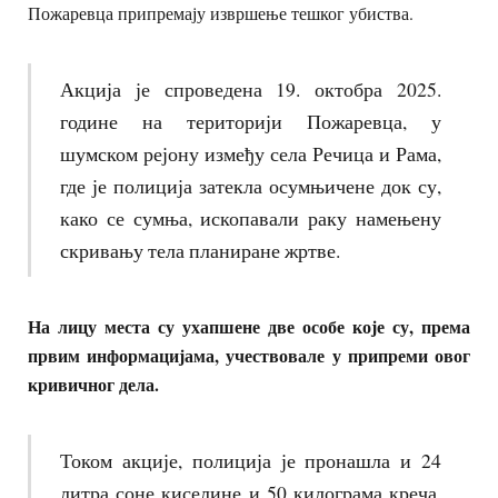
Пожаревца припремају извршење тешког убиства.
Акција је спроведена 19. октобра 2025.
године на територији Пожаревца, у
шумском рејону између села Речица и Рама,
где је полиција затекла осумњичене док су,
како се сумња, ископавали раку намењену
скривању тела планиране жртве.
На лицу места су ухапшене две особе које су, према
првим информацијама, учествовале у припреми овог
кривичног дела.
Током акције, полиција је пронашла и 24
литра соне киселине и 50 килограма креча,