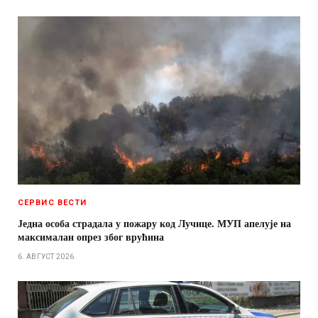
СЕРВИС ВЕСТИ
Једна особа страдала у пожару код Лучице. МУП апелује на
максималан опрез због врућина
6. АВГУСТ 2026.