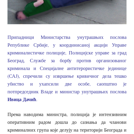
Припадници Министарства унутрашњих послова
Републике Србије, у координисаној акцији Управе
криминалистичке полиције, Полицијске управе за град
Београд, Службе за борбу против организованог
криминала и Специјалне антитерористичке јединице
(САЈ), спречили су извршење кривичног дела тешко
убиство и ухапсили две особе, саопштио је
потпредседник Владе и министар унутрашњих послова
Ивица Дачић
.
Према наводима министра, полиција је интензивним
оперативним радом дошла до сазнања да чланови
криминалних група које делују на територији Београда и