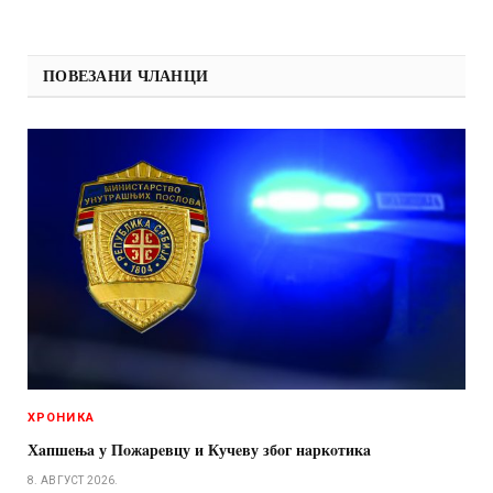
ПОВЕЗАНИ ЧЛАНЦИ
ХРОНИКА
Хaпшeњa у Пoжaрeвцу и Кучeву збoг нaркoтикa
8. АВГУСТ 2026.