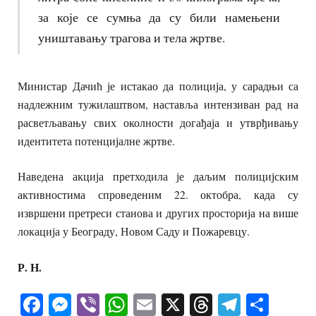
за које се сумња да су били намењени
уништавању трагова и тела жртве.
Министар Дачић је истакао да полиција, у сарадњи са
надлежним тужилаштвом, наставља интензиван рад на
расветљавању свих околности догађаја и утврђивању
идентитета потенцијалне жртве.
Наведена акција претходила је даљим полицијским
активностима спроведеним 22. октобра, када су
извршени претреси станова и других просторија на више
локација у Београду, Новом Саду и Пожаревцу.
Р. Н.
Facebook
Messenger
Viber
WhatsApp
Email
X
Threads
Telegra
Shar