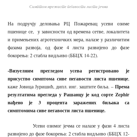
Симптом мрежасте пегавости листа јечма
На подручју деловања РЦ Пожаревац усеви озиме
пшенице се, у зависности од времена сетве, локалитета
и примењених агротехничких мера, налазе у различитим
фазама развоја, од фазе 4 листа развијено до фазе
бокорења: 2 стабла видљиво (ББЦХ 14-22).
-Визуелним прегледом усева регистровано је
присуство симптома сиве пегавости листа пшенице
,
Према
каже Јовица Јуришић, дипл. инг. заштите биља. –
резултатима прегледа у Рашанцу је код сорте Zephir
нађено је 3 процента заражених биљака са
симптомима сиве пегавости листа пшенице.
Усеви озимог јечма се налазе у фази 4 листа
развијено до фазе бокорења: 2 стабла видљиво (ББЦХ 12-