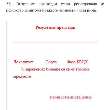
22). Визуелним прегледом усева регистровано је
присуство симптома мрежасте пегавости листа јечма.
Резултати прегледа:
______________________________________
_____________________________
Локалитет Сорта Фаза ББЦХ
% заражених биљака са симптомима
мрежасте
пегавости листа јечма