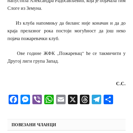
напустила Александра Радосављевић, која је појачала тим
Слоге из Земуна.
Из клуба напомињу да биланс није коначан и да до
краја прелазног рока постоји могућност да још неко
појача пожаревачки клуб.
Ове године ЖФК „Пожаревац“ ће се такмичити у
Другој лиги група Запад.
С.С.
Facebook
Messenger
Viber
WhatsApp
Email
X
Threads
Telegra
Shar
ПОВЕЗАНИ ЧЛАНЦИ