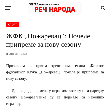
СПОРТ
ЖФК „Пожаревац“: Почеле
припреме за нову сезону
3. АВГУСТ 2023.
Прозивком и првим тренингом, екипа Женског
фудбалског клуба „Пожаревац“ почела је припреме за
нову сезону.
Дошло је до промена у играчком саставу и за наредну
сезону Пожаревљанке су се појачале са неколико
играчица.