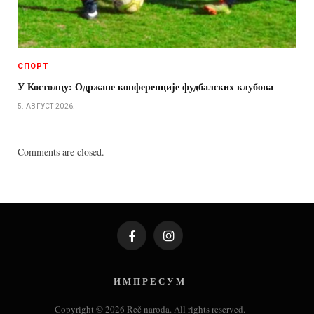
СПОРТ
У Костолцу: Одржане конференције фудбалских клубова
5. АВГУСТ 2026.
Comments are closed.
Facebook
Instagram
И М П Р Е С У М
Copyright © 2026 Reč naroda. All rights reserved.