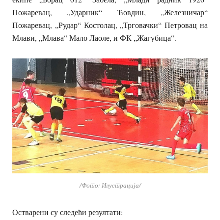
Пожаревац, „Ударник“ Ћовдин, „Железничар“
Пожаревац, „Рудар“ Костолац, „Трговачки“ Петровац на
Млави, „Млава“ Мало Лаоле, и ФК „Жагубица“.
/Фото: Илустрација/
Остварени су следећи резултати: