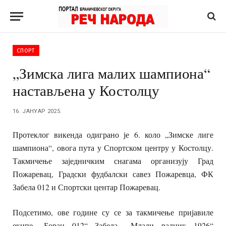
СПОРТ
„Зимска лига малих шампиона“
настављена у Костолцу
16. ЈАНУАР 2025.
Протеклог викенда одиграно је 6. коло „Зимске лиге
шампиона“, овога пута у Спортском центру у Костолцу.
Такмичење заједничким снагама организују Град
Пожаревац, Градски фудбалски савез Пожаревца, ФК
Забела 012 и Спортски центар Пожаревац.
Подсетимо, ове године су се за такмичење пријавиле
екипе „Борац 012“ Забела, „Млади радник 1926“