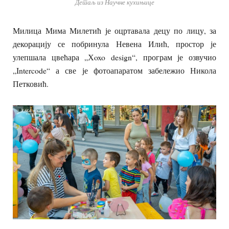
Детаљ из Научне кухињице
Милица Мима Милетић је оцртавала децу по лицу, за
декорацију се побринула Невена Илић, простор је
улепшала цвећара „Хoxo design“, програм је озвучио
„Intercode“ а све је фотоапаратом забележио Никола
Петковић.