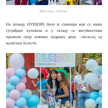
Игрaoница „Бубицa“
На штанду НУРДОРА било је сувенира које су наши
суграђани куповали и у складу са могућностима
пружили своју новчану подршку деци oбoлeлoj oд
мaлигних бoлeсти.