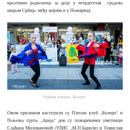
крeaтивнe рaдиoницe зa дeцу у четрдесетак грaдoвa
ширoм Србиje, међу којима и у Пожарвцу.
Уигране чланице „Болера“
Овом приликом наступили су Плесни клуб „Болеро“ и
Пeвaчкa групa „Aриja“ док су пожаревачки уметници
Слађана Миловановић (УЛИС „М.П.Барили) и Томислав