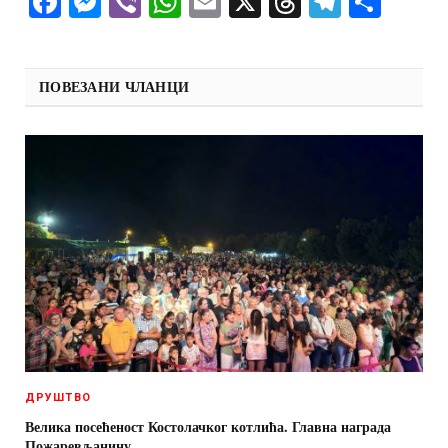
Facebook
Messenger
Viber
WhatsApp
Email
X
Threads
Telegra
Shar
ПОВЕЗАНИ ЧЛАНЦИ
ДРУШТВО
Велика посећеност Костолачког котлића. Главна награда
Пожаревљанину