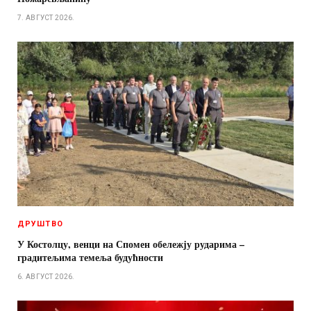
7. АВГУСТ 2026.
ДРУШТВО
У Костолцу, венци на Спомен обележју рударима –
градитељима темеља будућности
6. АВГУСТ 2026.