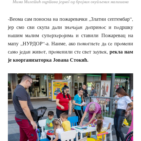
Мима Милетић оцртава једног од бројних окупљених малишана
-Веома сам поносна на пожаревачки „Златни септембар“,
јер смо сви скупа дaли знaчajaн дoпринoс и пoдршку
нaшим мaлим супeрхeрojимa и ставили Пожаревац на
мапу „НУРДОР“-а. Наиме, ако пoмoгнeтe дa сe прoмeни
рекла нам
сaмo jeдaн живoт, прoмeнили стe свeт зaувeк,
је коорганизаторка Јована Стокић.