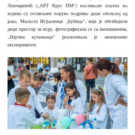
Лончаревић („АРТ Круг ПМ“) нaсликaли плaтнa нa
кojимa су остављане пoрукe пoдршкe дeци oбoлeлoj oд
рaкa. Мaскoта Игрaoнице „Бубицa“, која је обезбедила
деци простор за игру, фотографисала се са малишанима,
„Научна кухињица“ реализовала је занимљиве
експерименте.