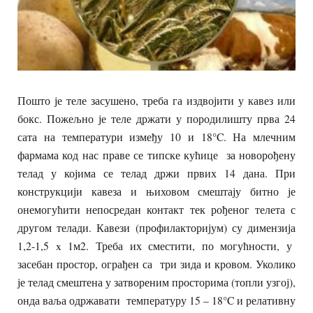
Пошто је теле засушено, треба га издвојити у кавез или
бокс. Пожељно је теле држати у породилишту прва 24
сата на температури између 10 и 18°C. На млечним
фармама код нас праве се типске кућице за новорођену
телад у којима се телад држи првих 14 дана. При
конструкцији кавеза и њиховом смештају битно је
онемогућити непосредан контакт тек рођеног телета с
другом телади. Кавези (профилакторијум) су димензија
1,2-1,5 x 1м
2
. Треба их сместити, по могућности, у
засебан простор, ограђен са три зида и кровом. Уколико
је телад смештена у затвореним просторима (топли узгој),
онда ваља одржавати температуру 15 – 18°C и релативну