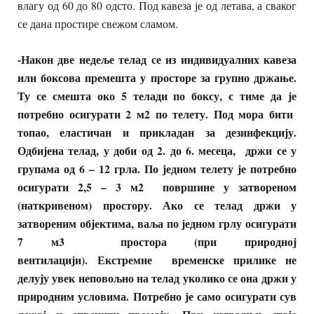
влагу од 60 до 80 одсто. Под кавеза је од летава, а сваког
се дана простире свежом сламом.
-Након две недеље телад се из индивидуалних кавеза
или боксова премешта у просторе за групно држање.
Ту се смешта око 5 телади по боксу, с тиме да је
потребно осигурати 2 м2 по телету. Под мора бити
топао, еластичан и прикладан за дезинфекцију.
Одбијена телад, у доби од 2. до 6. месеца, држи се у
групама од 6 – 12 грла. По једном телету је потребно
осигурати 2,5 – 3 м2 површине у затвореном
(наткривеном) простору. Ако се телад држи у
затвореним објектима, ваља по једном грлу осигурати
7 м3
простора (при природној
вентилацији). Екстремне временске прилике не
делују увек неповољно на телад уколико се она држи у
природним условима. Потребно је само осигурати сув