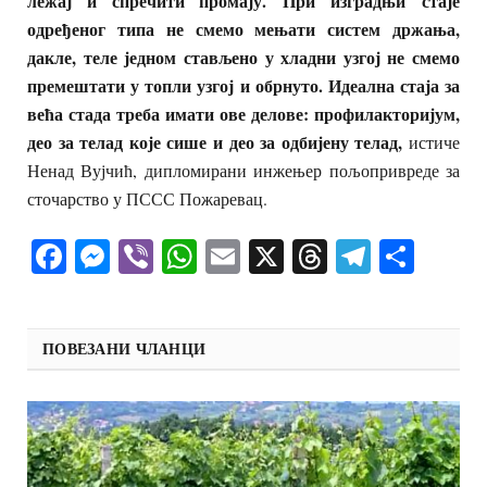
лежај и спречити промају. При изградњи стаје
одређеног типа не смемо мењати систем држања,
дакле, теле једном стављено у хладни узгој не смемо
премештати у топли узгој и обрнуто. Идеална стаја за
већа стада треба имати ове делове: профилакторијум,
део за телад које сише и део за одбијену телад,
истиче
Ненад Вујчић, дипломирани инжењер пољопривреде за
сточарство у ПССС Пожаревац.
Facebook
Messenger
Viber
WhatsApp
Email
X
Threads
Telegra
Shar
ПОВЕЗАНИ ЧЛАНЦИ