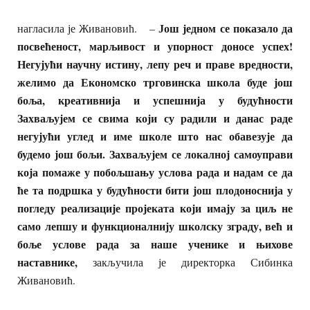
Још једном се показало да
нагласила је Живановић.
–
посвећеност, марљивост и упорност доносе успех!
Негујући научну истину, лепу реч и праве вредности,
желимо да Економско трговинска школа буде још
боља, креативнија и успешнија у будућности
Захваљујем се свима
који су радили и данас раде
негујући углед и име школе што нас обавезује да
будемо још бољи. Захваљујем се локалној самоуправи
која помаже у побољшању услова рада и надам се да
ће та подрш
к
а у будућности бити још плодоноснија у
погледу реализације пројеката који имају за циљ не
само лепшу и функционалнију школску зграду, већ и
боље услове рада за наше ученике и њихове
наставнике,
закључила је директорка Сибинка
Живановић.