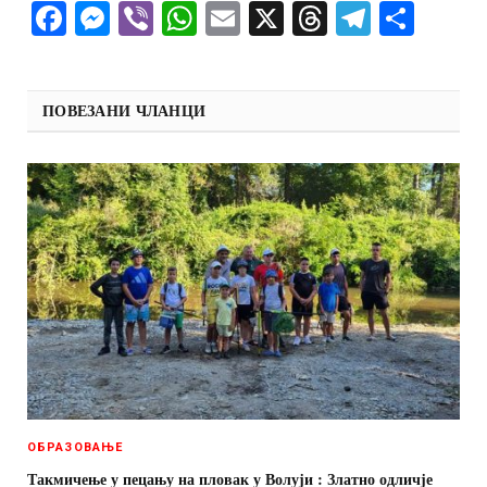
Facebook
Messenger
Viber
WhatsApp
Email
X
Threads
Telegra
Shar
ПОВЕЗАНИ ЧЛАНЦИ
ОБРАЗОВАЊЕ
Такмичење у пецању на пловак у Волуји : Златно одличје