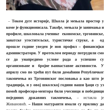
Током дуге историје, Школа је мењала простор у
–
коме је функционисала. Такође, мењала је занимања и
профиле, школовала ученике економске, трговинске,
занатске угоститељске, туристичке струке, а од
прошле године уведен је нов профил – финансијки
администратори. У протеклом периоду потрудили смо
се да унапредимо услове рада а успешно су
организоване и бројне ваннаставне активности. У
априлу смо по трећи пут били домаћини Републичког
такмичења из Трговинског пословања а као што је
традиција, и у овој школској години наши ђаци су уз
помоћ професора-ментора били учесници и победници
појединих државних такмичења,
– истакла је
– Наши матуранти имали су прилику да
Живановић.