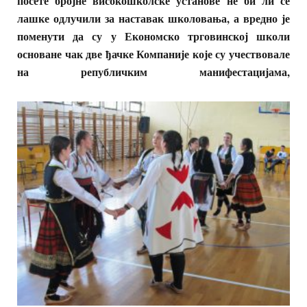
посете бројне високошколске установе не би ли се
лашке одлучили за наставак школовања, а вредно је
поменути да су у Економско трговинској школи
основане чак две ђачке Компаније које су учествовале
на републичким манифестацијама,