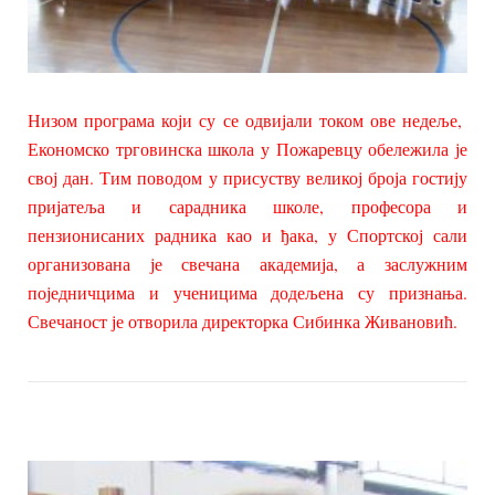
Низом програма који су се одвијали током ове недеље,
Економско трговинска школа у Пожаревцу обележила је
свој дан. Тим поводом у присуству великој броја гостију
пријатеља и сарадника школе, професора и
пензионисаних радника као и ђака, у Спортској сали
организована је свечана академија, а заслужним
поједничцима и ученицима додељена су признања.
Свечаност је отворила директорка Сибинка Живановић.