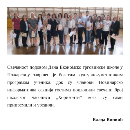
Свечаност подовом Дана Економско трговинске школе у
Пожаревцу завршен је богатим културно-уметничким
програмом ученика, док су чланови Новинарско
информатичка секција гостима поклонили свечани број
школског часописа „Хоризонти“ кога су сами
припремили и уредили.
Влада Винкић