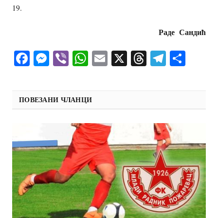
19.
Раде Сандић
Facebook
Messenger
Viber
WhatsApp
Email
X
Threads
Telegra
Shar
ПОВЕЗАНИ ЧЛАНЦИ