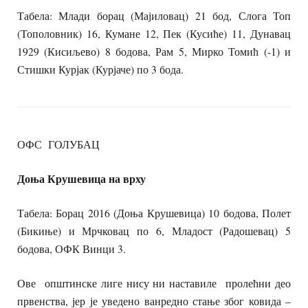
Табела: Млади борац (Мајиловац) 21 бод, Слога Топ
(Тополовник) 16, Кумане 12, Пек (Кусиће) 11, Дунавац
1929 (Кисиљево) 8 бодова, Рам 5, Мирко Томић (-1) и
Стишки Курјак (Курјаче) по 3 бода.
ОФС ГОЛУБАЦ
Доња Крушевица на врху
Табела: Борац 2016 (Доња Крушевица) 10 бодова, Полет
(Бикиње) и Мрчковац по 6, Младост (Радошевац) 5
бодова, ОФК Винци 3.
Ове општинске лиге нису ни наставиле пролећни део
првенства, јер је уведено ванредно стање због ковида –