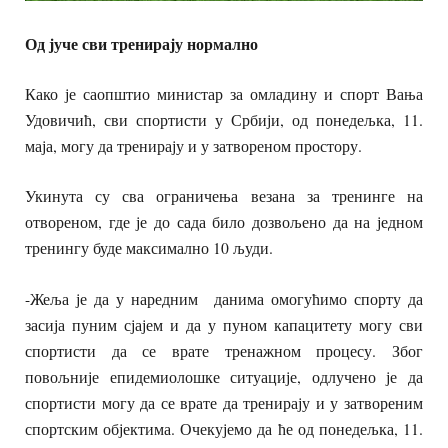
Од јуче сви тренирају нормално
Како је саопштио министар за омладину и спорт Вања
Удовичић, сви спортисти у Србији, од понедељка, 11.
маја, могу да тренирају и у затвореном простору.
Укинута су сва ограничења везана за тренинге на
отвореном, где је до сада било дозвољено да на једном
тренингу буде максимално 10 људи.
-Жеља је да у наредним данима омогућимо спорту да
засија пуним сјајем и да у пуном капацитету могу сви
спортисти да се врате тренажном процесу. Због
повољније епидемиолошке ситуације, одлучено је да
спортисти могу да се врате да тренирају и у затвореним
спортским објектима. Очекујемо да ће од понедељка, 11.