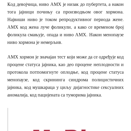
Kод девојчица, ниво АМХ је низак до пубертета, а након
тога јајници почињу са производњом овог хормона.
Највиши ниво је током репродуктивног периода жене.
АМХ код жена луче фоликули, а како се временом број
фоликула смањује, опада и ниво АМХ. Након менопаузе
ниво хормона је немерљив.
АМХ хормон је значајан тест који може да се одређује код
процене статуса јајника, као део процене неплодности и
протокола потпомогнуте оплодње, код процене статуса
менопаузе, код скрининга синдрома полицистичних
јајника, код мушкараца у циљу дијагностике сексуалних
аномалија, код пацијената са туморима јајника.