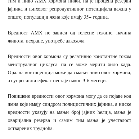
тим и ниво АМХ хормона нижи, па је процена резерви
јајника и њиховог репродуктивног потенцијала важна у
општој популацији жена које имају 35+ година.
Вредност АМХ не зависи од телесне тежине, начина
живота, исхране, употребе алкохола.
Вредности овог хормона су релативно константне током
менструалног циклуса, па се може мерити било када.
Орална контацепција може да смањи ниво овог хормона,
а супресивни ефекат нестаје након 3-6 месеци.
Повишене вредности овог хормона могу да се појаве код
жена које имају синдром полицистичних јајника, а ниске
вредности указују на мањи број јајних ћелија, мања је
оваријална резерва и самим тим мања је учесталост
остварених трудноћа.