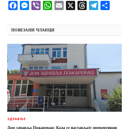
Facebook
Messenger
Viber
WhatsApp
Email
X
Threads
Telegra
Shar
ПОВЕЗАНИ ЧЛАНЦИ
ЗДРАВЉЕ
Дом здравља Пожаревац: Када се настављају превентивни