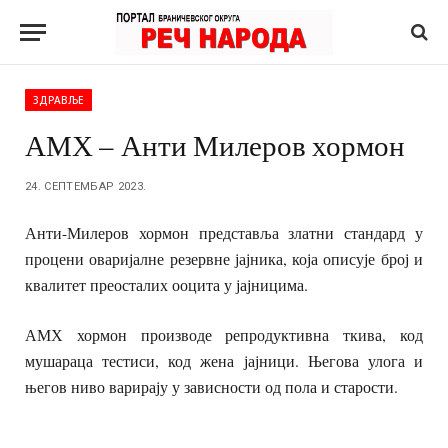
ЗДРАВЉЕ
АМХ – Анти Милеров хормон
24. СЕПТЕМБАР 2023.
Анти-Милеров хормон представља златни стандард у
процени оваријалне резервне јајника, која описује број и
квалитет преосталих ооцита у јајницима.
АМХ хормон производе репродуктивна ткива, код
мушараца тестиси, код жена јајници. Његова улога и
његов ниво варирају у зависности од пола и старости.