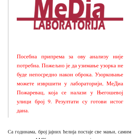
Посебна припрема за ову анализу није
потребна. Пожељно је да узимање узорка не
буде непосредно након оброка. Узорковање
можете извршити у лабораторији, МеДиа
Пожаревац, која се налази у Његошевој
улици број 9. Резултати су готови истог
дана.
Са годинама, број јајних ћелија постаје све мањи, самим