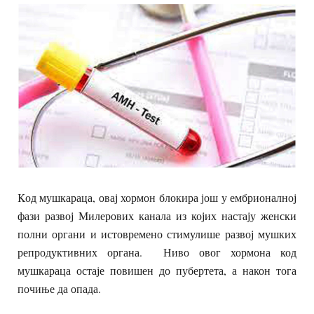
Kод мушкараца, овај хормон блокира још у ембрионалној
фази развој Милерових канала из којих настају женски
полни органи и истовремено стимулише развој мушких
репродуктивних органа. Ниво овог хормона код
мушкараца остаје повишен до пубертета, а након тога
почиње да опада.