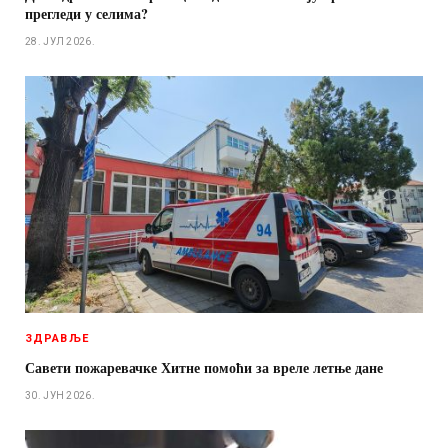
прегледи у селима?
28. ЈУЛ 2026.
ЗДРАВЉЕ
Савети пожаревачке Хитне помоћи за вреле летње дане
30. ЈУН 2026.