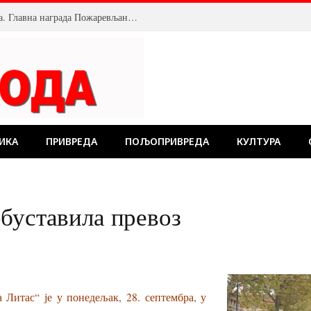
Велика посећеност Костолачког котлића. Главна награда Пожаревљанину
ИКА
ПРИВРЕДА
ПОЉОПРИВРЕДА
КУЛТУРА
буставила превоз
 Литас“ је у понедељак, 28. септембра, у