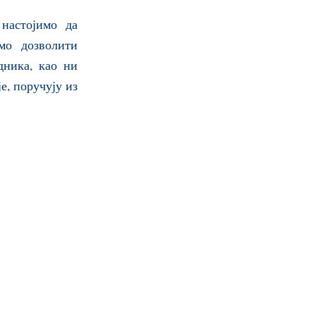
настојимо да
мо дозволити
дника, као ни
е, поручују из