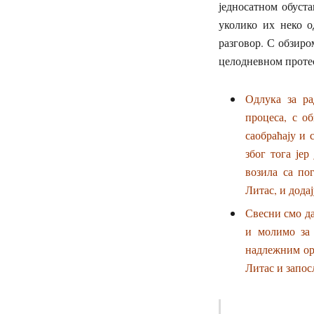
једносатном обуст
уколико их неко о
разговор. С обзиро
целодневном проте
Одлука за ра
процеса, с о
саобраћају и 
због тога јер
возила са по
Литас, и додај
Свесни смо да
и молимо за 
надлежним ор
Литас и запос