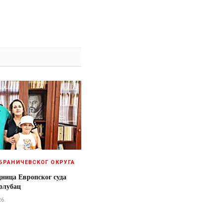
БРАНИЧЕВСКОГ ОКРУГА
дница Европског суда
олубац
26.