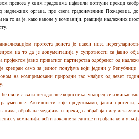
авом превоза у свим градовима најавили потпуни прекид саобра
д надлежних органа, пре свега градоначелник Пожаревца, до
м на то да је, како наводе у компанији, реакција надлежних изос
сту.
дикализацијом протеста донета је након низа нерегуларност
бзиром на то да је документација у супротности са јавно обј
са пројектом јавно приватног партнерства одобреног од надлежн
 је креиран само за једног понуђача који једини у Републици
гоном на компримовани природни гас млађих од девет годин
у:
 ће ово изазвати негодовање корисника, унапред се извињавамо
разумевање. Активности које предузимамо, јавни протести,
ганима, обраћање медијима и прекид саобраћаја нису искључив
лених у компанији, већ и локалне заједнице и грађана који у њој