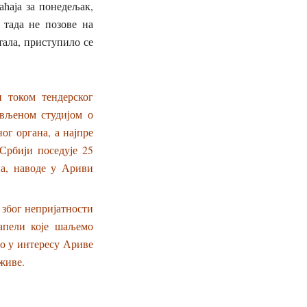
ћаја за понедељак,
 тада не позове на
тала, приступило се
и током тендерског
ављеном студијом о
ог органа, а најпре
 Србији поседује 25
а, наводе у Ариви
 због непријатности
 апели које шаљемо
о у интересу Ариве
 живе.