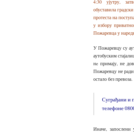
4:30 ујутру, за
обуставила градски
протеста на поступ
у избору приватно
Пожаревца у наредн
У Пожаревцу су ау
аутобуским стајал
нe примају, не до
Пожаревцу не ради, 
остало без превоза.
Суграђани и 
телефоне 0800
Иначе, запослени 