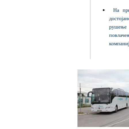
На пр
достоја
рушење 
повлачењ
компаниј