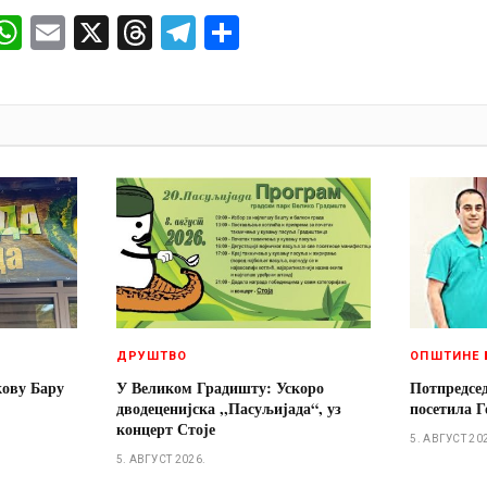
ok
senger
iber
WhatsApp
Email
X
Threads
Telegram
Share
И
ДРУШТВО
ОПШТИНЕ 
кову Бару
У Великом Градишту: Ускоро
Потпредсе
дводеценијска ,,Пасуљијада“, уз
посетила Г
концерт Стоје
5. АВГУСТ 20
5. АВГУСТ 2026.