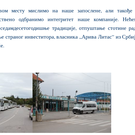
вом месту мислимо на наше запослене, али такође 
нствено одбранимо интегритет наше компаније. Неће
седамдесетогодишње традиције, отпуштање стотине ра
е страног инвеститора, власника „Арива Литас“ из Србиј
е.