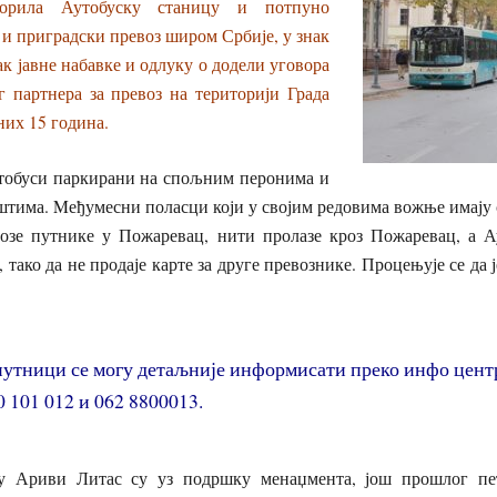
творила Аутобуску станицу и потпуно
 и приградски превоз широм Србије, у знак
ак јавне набавке и одлуку о додели уговора
г партнера за превоз на територији Града
их 15 година.
тобуси паркирани на спољним перонима и
иштима. Mеђумесни поласци који у својим редовима вожње имају
возе путнике у Пожаревац, нити пролазе кроз Пожаревац, а А
тако да не продаје карте за друге превознике. Процењује се да 
путници се могу детаљније информисати преко инфо цент
 101 012 и 062 8800013.
у Ариви Литас су уз подршку менаџмента, још прошлог петк