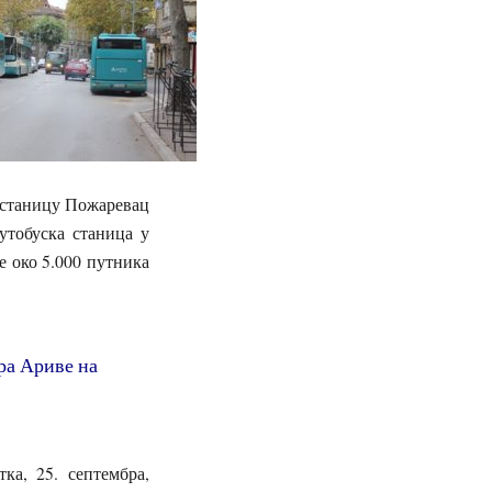
 станицу Пожаревац
утобуска станица у
је око 5.000 путника
ра Ариве на
а, 25. септембра,