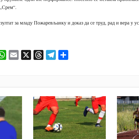
 „Срем“.
зултат за младу Пожаревљанку и доказ да се труд, рад и вера у у
ok
senger
iber
WhatsApp
Email
X
Threads
Telegram
Share
И