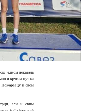
 још једном показала
мпо и крчила пут ка
у Пожаревцу и свом
 трци, али и свим
ирана Нађа Вуковић