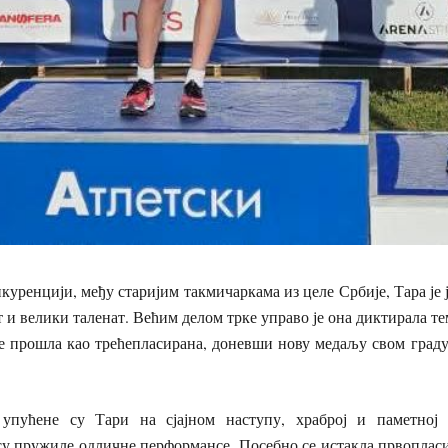
нкуренцији, међу старијим такмичаркама из целе Србије, Тара је
т и велики таленат. Већим делом трке управо је она диктирала те
је прошла као трећепласирана, доневши нову медаљу свом град
 упућене су Тари на сјајном наступу, храброј и паметној
 су пружиле одличне перформансе. Посебно се истакла првоплас