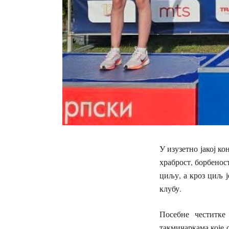
У изузетно јакој ко
храброст, борбенос
циљу, а кроз циљ 
клубу.
Посебне честитке
такмичаркама које