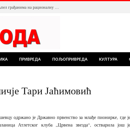
Смањен притисак воде у Пожаревцу. Апел грађанима на рационалну потрошњу
ИКА
ПРИВРЕДА
ПОЉОПРИВРЕДА
КУЛТУРА
личје Тари Јаћимовић
шевцу одржано је Државно првенство за млађе пионирке, где је
чланица Атлетског клуба „Црвена звезда“, остварила још ј