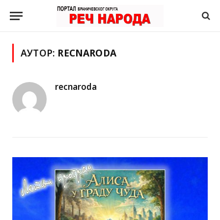
АУТОР:
RECNARODA
recnaroda