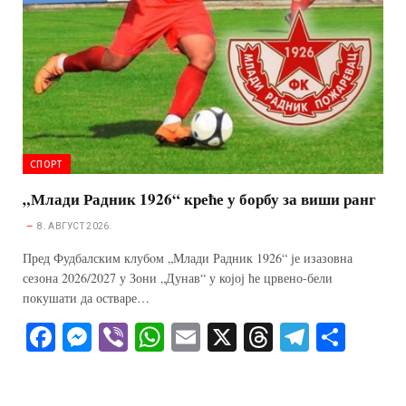
er
pp
m
СПОРТ
„Млади Радник 1926“ креће у борбу за виши ранг
8. АВГУСТ 2026.
Пред Фудбалским клубoм „Млади Радник 1926“ је изазовна
сезона 2026/2027 у Зони „Дунав“ у којој ће црвено-бели
покушати да остваре…
Fa
M
Vi
W
E
X
T
Te
S
ce
es
be
ha
m
hr
le
ha
bo
se
r
ts
ail
ea
gr
re