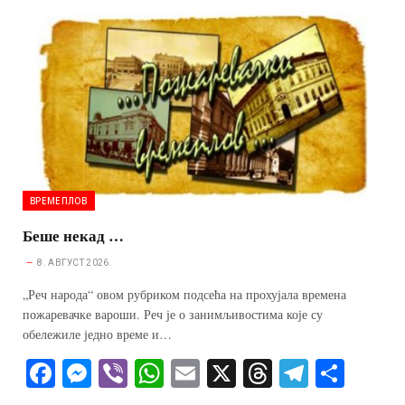
ok
ng
A
ds
a
er
pp
m
ВРЕМЕПЛОВ
Беше некад …
8. АВГУСТ 2026.
„Реч народа“ овом рубриком подсећа на прохујала времена
пожаревачке вароши. Реч је о занимљивостима које су
обележиле једно време и…
Fa
M
Vi
W
E
X
T
Te
S
ce
es
be
ha
m
hr
le
ha