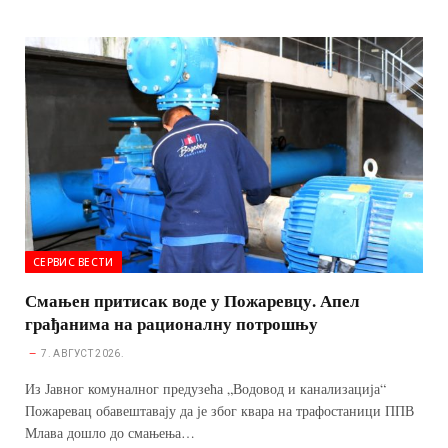
bo
se
r
ts
ail
ea
gr
re
ok
ng
A
ds
a
er
pp
m
СЕРВИС ВЕСТИ
Смањен притисак воде у Пожаревцу. Апел
грађанима на рационалну потрошњу
7. АВГУСТ 2026.
Из Јавног комуналног предузећа „Водовод и канализација“
Пожаревац обавештавају да је због квара на трафостаници ППВ
Млава дошло до смањења…