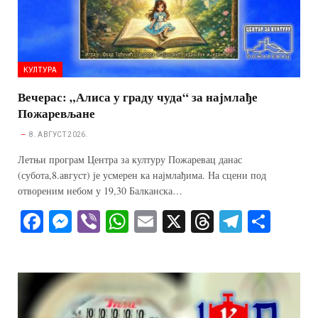
КУЛТУРА
Вечерас: „Алиса у граду чуда“ за најмлађе
Пожаревљане
8. АВГУСТ 2026.
Летњи програм Центра за културу Пожаревац данас
(субота,8.август) је усмерен ка најмлађима. На сцени под
отвореним небом у 19,30 Балканска…
Fa
M
Vi
W
E
X
T
Te
S
ce
es
be
ha
m
hr
le
ha
bo
se
r
ts
ail
ea
gr
re
ok
ng
A
ds
a
er
pp
m