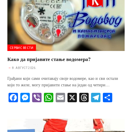
СЕРВИС ВЕСТИ
Како да пријавите стање водомера?
8. АВГУСТ 2026.
Грађани који сами очитавају своје водомере, као и сви остали
који то желе, могу пријавити стање на један од четири…
Fa
M
Vi
W
E
X
T
Te
S
ce
es
be
ha
m
hr
le
ha
bo
se
r
ts
ail
ea
gr
re
ok
ng
A
ds
a