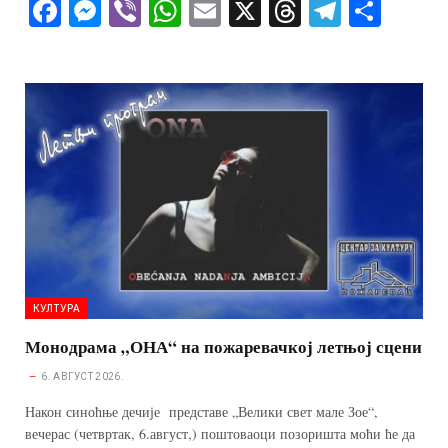
Fa
M
Vi
W
E
X
T
Te
S
ce
es
be
ha
m
hr
le
ha
bo
se
r
ts
ail
ea
gr
re
ok
ng
A
ds
a
er
pp
m
КУЛТУРА
Монодрама „ОНА“ на пожаревачкој летњој сцени
6. АВГУСТ 2026.
Након синоћње дечије представе „Велики свет мале Зое“,
вечерас (четвртак, 6.август,) поштоваоци позоришта моћи ће да