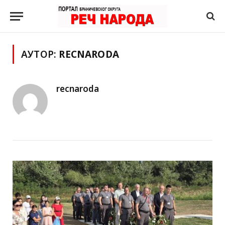
АУТОР:
RECNARODA
recnaroda