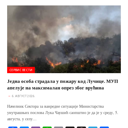
bo
se
r
ts
ail
ea
gr
re
ok
ng
A
ds
a
er
pp
m
СЕРВИС ВЕСТИ
Једна особа страдала у пожару код Лучице. МУП
апелује на максималан опрез због врућина
6. АВГУСТ 2026.
Начелник Сектора за ванредне ситуације Министарства
унутрашњих послова Лука Чаушић саопштио је да је у среду, 5.
августа, у селу…