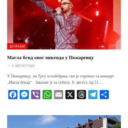
ДОГАЂАЈИ
Магла бенд овог викенда у Пожаревцу
6. АВГУСТ 2026.
У Пожаревцу, на Тргу ослобођења, све је спремно за концерт
„Магла бенда“. Заказан је за суботу, 8. август, од 21…
Fa
M
Vi
W
E
X
T
Te
S
ce
es
be
ha
m
hr
le
ha
bo
se
r
ts
ail
ea
gr
re
ok
ng
A
ds
a