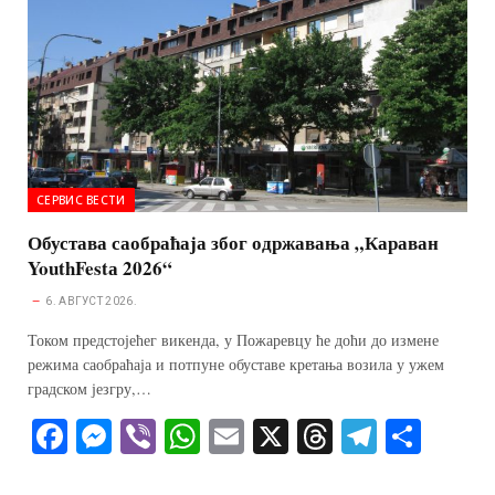
er
pp
m
СЕРВИС ВЕСТИ
Обустава саобраћаја због одржавања „Караван
YouthFestа 2026“
6. АВГУСТ 2026.
Током предстојећег викенда, у Пожаревцу ће доћи до измене
режима саобраћаја и потпуне обуставе кретања возила у ужем
градском језгру,…
Fa
M
Vi
W
E
X
T
Te
S
ce
es
be
ha
m
hr
le
ha