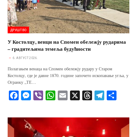
ДРУШТВО
У Костолцу, венци на Спомен обележју рударима
– градитељима темеља будућности
6. АВГУСТ 2026.
Полагањем венаца на Спомен обележју рудару у Старом
Костолцу, где је давне 1870. године започето ископавање угља, у
Огранку „ТЕ…
Fa
M
Vi
W
E
X
T
Te
S
ce
es
be
ha
m
hr
le
ha
bo
se
r
ts
ail
ea
gr
re
ok
ng
A
ds
a
er
pp
m