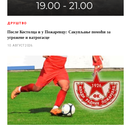
ДРУШТВО
После Костолца и у Пожаревцу: Сакупљање помоћи за
угрожене и ватрогасце
10. АВГУСТ 2026.