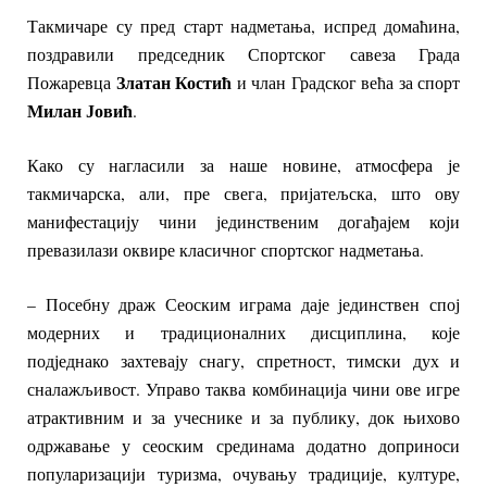
Такмичаре су пред старт надметања, испред домаћина,
поздравили председник Спортског савеза Града
Златан Костић
Пожаревца
и члан Градског већа за спорт
Милан Јовић
.
Како су нагласили за наше новине, атмосфера је
такмичарска, али, пре свега, пријатељска, што ову
манифестацију чини јединственим догађајем који
превазилази оквире класичног спортског надметања.
– Посебну драж Сеоским играма даје јединствен спој
модерних и традиционалних дисциплина, које
под‌једнако захтевају снагу, спретност, тимски дух и
сналажљивост. Управо таква комбинација чини ове игре
атрактивним и за учеснике и за публику, док њихово
одржавање у сеоским срединама додатно доприноси
популаризацији туризма, очувању традиције, културе,