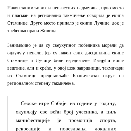
Након занимљивих и неизвесних надметања, прво место
и пласман на регионално такмичење освојила је екипа
Стамнице. Друго место припало је екипи Лучице, док је
трећепласирана Живица.
Занимљиво је да су свеукупног победника морали да
одлучују пенали, јер су након свих дисциплина екипе
Стамнице и Лучице биле изједначене. Имајући више
вештине, али и среће, у овој шок завршници, такмичари
из Стамнице представљаће Браничевски округ на
регионалном степену такмичења.
– Сеоске игре Србије, из године у годину,
окупљају све већи број учесника, а циљ
манифестације је промоција спорта,
рекреације и повезивања локалних