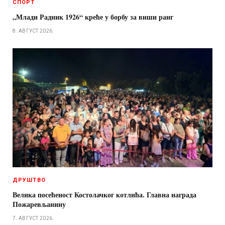
СПОРТ
„Млади Радник 1926“ креће у борбу за виши ранг
8. АВГУСТ 2026.
ДРУШТВО
Велика посећеност Костолачког котлића. Главна награда
Пожаревљанину
7. АВГУСТ 2026.