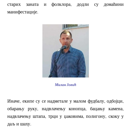
старих заната и фолклора, додли су домаћини
манифестације.
Милан Јовић
Иначе, екипе су се надметале у малом фудбалу, одбојци,
обарању руку, надвлачењу конопца, бацању камена,
надвлачењу штапа, трци у џаковима, полигону, скоку у
даљ и шаху.