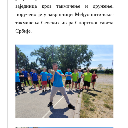
заједница кроз такмичење и дружење,
поручено је у завршници Међуопштинског
такмичења Сеоских игара Спортског савеза
Србије.