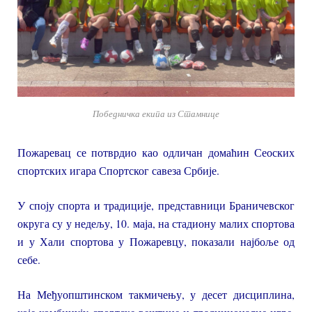
Победничка екипа из Стамнице
Пожаревац се потврдио као одличан домаћин Сеоских
спортских игара Спортског савеза Србије.
У споју спорта и традиције, представници Браничевског
округа су у недељу, 10. маја, на стадиону малих спортова
и у Хали спортова у Пожаревцу, показали најбоље од
себе.
На Међуопштинском такмичењу, у десет дисциплина,