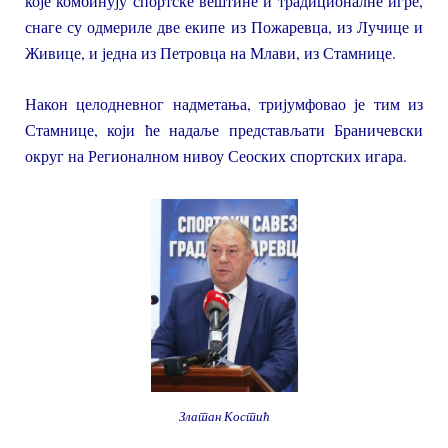
које комбинују спортске вештине и традиционалне игре,
снаге су одмериле две екипе из Пожаревца, из Лучице и
Живице, и једна из Петровца на Млави, из Стамнице.
Након целодневног надметања, тријумфовао је тим из
Стамнице, који ће надаље представљати Браничевски
округ на Регионалном нивоу Сеоских спортских игара.
Златан Костић