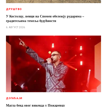
ДРУШТВО
У Костолцу, венци на Спомен обележју рударима –
градитељима темеља будућности
6. АВГУСТ 2026.
ДОГАЂАЈИ
Магла бенд овог викенда у Пожаревцу