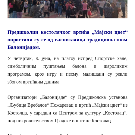
Предшколци костолачког вртића „Мајски цвет“
опростили су се од васпитачица традиционалном
Балонијадом.
У четвртак, 8. јуна, на платоу испред Спортске хале,
симболичним пуштањем балона и шароликим
програмом, кроз игру и песму, малишани су рекли
збогом вртићким данима.
Организатори „Балонијаде“ су Предшколска установа
„Љубица Вребалов“ Пожаревац и вртић „Мајски цвет“ из
Костолца, у сарадњи са Центром за културу „Костолац“,
под покровитељством Градске општине Костолац.