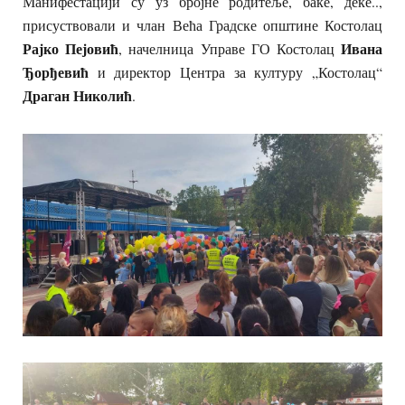
Манифестацији су уз бројне родитеље, баке, деке..,
присуствовали и члан Већа Градске општине Костолац
Рајко Пејовић
Ивана
, начелница Управе ГО Костолац
Ђорђевић
и директор Центра за културу „Костолац“
Драган Николић
.