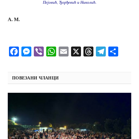
Пејовић, Ђорђевић и Николић.
А. М.
Facebook
Messenger
Viber
WhatsApp
Email
X
Threads
Telegra
Shar
ПОВЕЗАНИ ЧЛАНЦИ