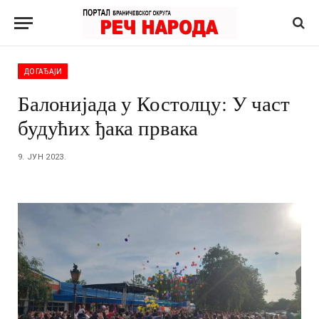
ДОГАЂАЈИ
Балонијада у Костолцу: У част
будућих ђака првака
9. ЈУН 2023.