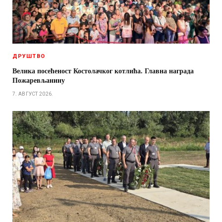
ДРУШТВО
Велика посећеност Костолачког котлића. Главна награда
Пожаревљанину
7. АВГУСТ 2026.