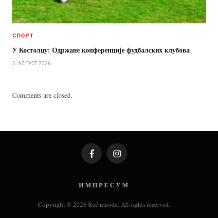
СПОРТ
У Костолцу: Одржане конференције фудбалских клубова
5. АВГУСТ 2026.
Comments are closed.
Facebook
Instagram
И М П Р Е С У М
Copyright © 2026 Reč naroda. All rights reserved.