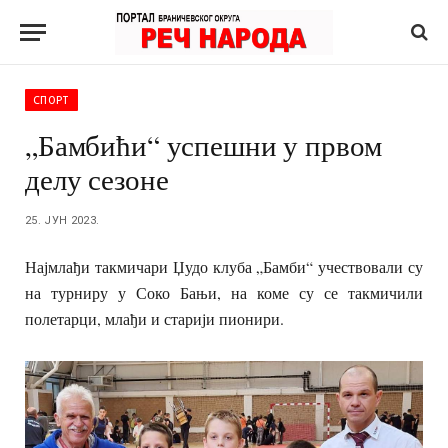
СПОРТ
„Бамбићи“ успешни у првом
делу сезоне
25. ЈУН 2023.
Најмлађи такмичари Џудо клуба „Бамби“ учествовали су
на турниру у Соко Бањи, на коме су се такмичили
полетарци, млађи и старији пионири.