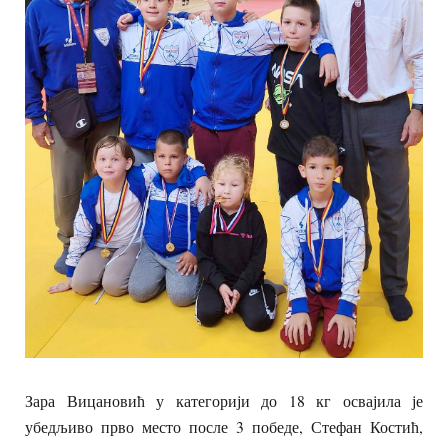
Зара Вицановић у категорији до 18 кг освајила је
убедљиво прво место после 3 победе, Стефан Костић,