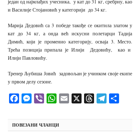
један од најмлађих учесника, у кат до 31 кг, сребрну, као
и Василије Стојановић у категорији до 34 кг.
Марија Дедовић са 3 победе такође се окитила златом у
кат до 34 кг, а онда већ искусни полетарци Тадија
Димић, који је променио категорију, осваја 3. Место.
Трећа позиција припала је Илији Дедовићу, као и
Илији Павловићу.
Тренер Љубиша Јовић задовољан је учинком своје екипе
у првом делу сезоне.
Facebook
Messenger
Viber
WhatsApp
Email
X
Threads
Telegra
Shar
ПОВЕЗАНИ ЧЛАНЦИ