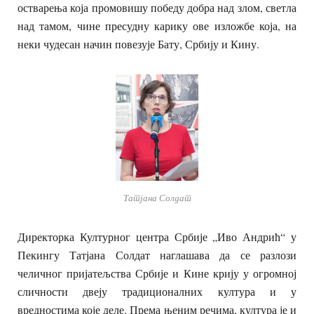
остварења која промовишу победу добра над злом, светла
над тамом, чине пресудну карику ове изложбе која, на
неки чудесан начин повезује Бату, Србију и Кину.
Татјана Солдат
Директорка Културног центра Србије „Иво Андрић“ у
Пекингу Татјана Солдат наглашава да се разлози
челичног пријатељства Србије и Кине крију у огромној
сличности двеју традиционалних култура и у
вредностима које деле. Према њеним речима
,
култура је и