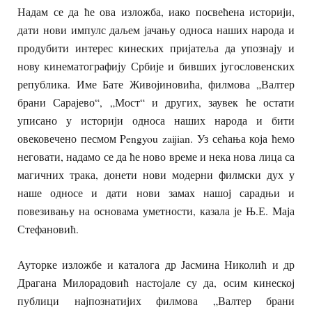
Надам се да ће ова изложба, иако посвећена историји,
дати нови импулс даљем јачању односа наших народа и
продубити интерес кинеских пријатеља да упознају и
нову кинематографију Србије и бивших југословенских
република. Име Бате Живојиновића, филмова „Валтер
брани Сарајево“, „Мост“ и других, заувек ће остати
уписано у историји односа наших народа и бити
овековечено песмом Pengyou zaijian. Уз сећања која ћемо
неговати, надамо се да ће ново време и нека нова лица са
магичних трака, донети нови модерни филмски дух у
наше односе и дати нови замах нашој сарадњи и
повезивању на основама уметности, казала је
Њ.Е.
Маја
Стефановић.
Ауторке изложбе и каталога др Јасмина Николић и др
Драгана Милорадовић настојале су да, осим кинеској
публици најпознатијих филмова „Валтер брани