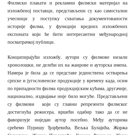
Филмски плакати и рекламни филмски материјал на
изложбеној поставци, представљени су као самостални
учесници у поступку схватања документованости
историје филма, у функцији вредних изложбених
експоната који ће бити интересантни међународној
посматрачкој публици.
Конципирајући изложбу, аутори су филмове низали
хронолошки, не делећи их на жанрове и ауторска имена.
Намера је била да се представе јединствена остварења
српске и југословенске продукције у времену када, осим
по припадности филма продукцијским кућама, другачије,
национално, издвајање није било могуће. Представљени
су филмови који су главни репрезенти филмског
достигнућа режисера, вршећи одабир тако да се не
фаворизује ниједан аутор посебно. Међу ауторима
срећемо Пуришу Ђорђевића, Вељка Булајића, Жоржа