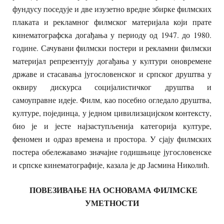
фундусу поседује и две изузетно вредне збирке филмских
плаката и рекламног филмског материјала који прате
кинематографска догађања у периоду од 1947. до 1980.
године. Сачувани филмски постери и рекламни филмски
материјал репрезентују догађања у култури оновремене
државе и стасавања југословенског и српског друштва у
оквиру дискурса социјалистичког друштва и
самоуправне идеје. Филм, као посебно огледало друштва,
културе, појединца, у једном цивилизацијском контексту,
био је и јесте најзаступљенија категорија културе,
феномен и одраз времена и простора. У сјају филмских
постера обележавамо значајне годишњице југословенске
и српске кинематографије, казала је др Јасмина Николић.
ПОВЕЗИВАЊЕ НА ОСНОВАМА
ФИЛМСКЕ
УМЕТНОСТИ