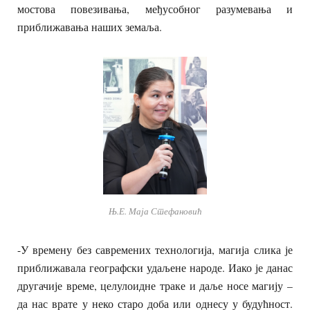
мостова повезивања, међусобног разумевања и
приближавања наших земаља.
Њ.Е. Маја Стефановић
-У времену без савремених технологија, магија слика је
приближавала географски удаљене народе. Иако је данас
другачије време, целулоидне траке и даље носе магију –
да нас врате у неко старо доба или однесу у будућност.