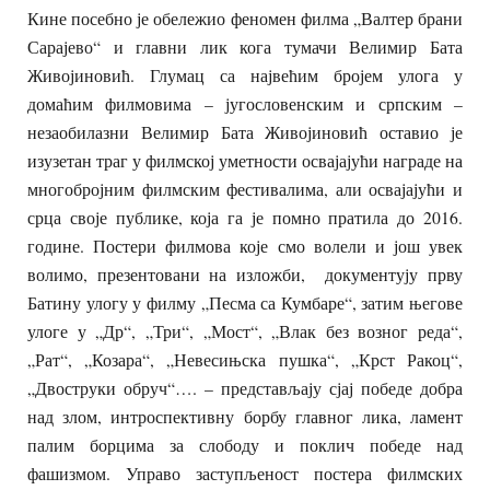
Кине посебно је обележио феномен филма „Валтер брани
Сарајево“ и главни лик кога тумачи Велимир Бата
Живојиновић. Глумац са највећим бројем улога у
домаћим филмовима – југословенским и српским –
незаобилазни Велимир Бата Живојиновић оставио је
изузетан траг у филмској уметности освајајући награде на
многобројним филмским фестивалима, али освајајући и
срца своје публике, која га је помно пратила до 2016.
године. Постери филмова које смо волели и још увек
волимо, презентовани на изложби, документују прву
Батину улогу у филму „Песма са Кумбаре“, затим његове
улоге у „Др“, „Три“, „Мост“, „Влак без возног реда“,
„Рат“, „Козара“, „Невесињска пушка“, „Крст Ракоц“,
„Двоструки обруч“…. – представљају сјај победе добра
над злом, интроспективну борбу главног лика, ламент
палим борцима за слободу и поклич победе над
фашизмом. Управо заступљеност постера филмских