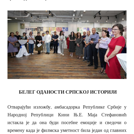
БЕЛЕГ ОДАНОСТИ СРПСКОЈ ИСТОРИЈИ
Отварајући изложбу, амбасадорка Републике Србије у
Народној Републици Кини
Њ.Е.
Маја Стефановић
истакла је да она буди посебне емоције и сведочи о
времену када је филмска уметност била један од главних