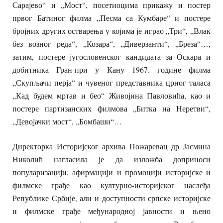
Сарајево“ и „Мост“, посетиоцима прикажу и постер
првог Батиног филма „Песма са Кумбаре“ и постере
бројних других остварења у којима је играо „Три“, „Влак
без возног реда“, „Козара“, „Диверзанти“, „Бреза“…,
затим, постере југословенског кандидата за Оскара и
добитника Гран-при у Кану 1967. године филма
„Скупљачи перја“
и
чувеног представника црног таласа
„Кад будем мртав и бео“ Живојина Павловића,
као
и
постере партизанских филмова „Битка на Неретви“,
„Девојачки мост“, „Бомбаши“…
Директорка Историјског архива Пожаревац др Јасмина
Николић нагласила је да изложба доприноси
популаризацији, афирмацији и промоцији историјске и
филмске грађе као културн
о-и
сторијског наслеђа
Републике Србије, али и доступности српске историјске
и филмске грађе међународној јавности и њено