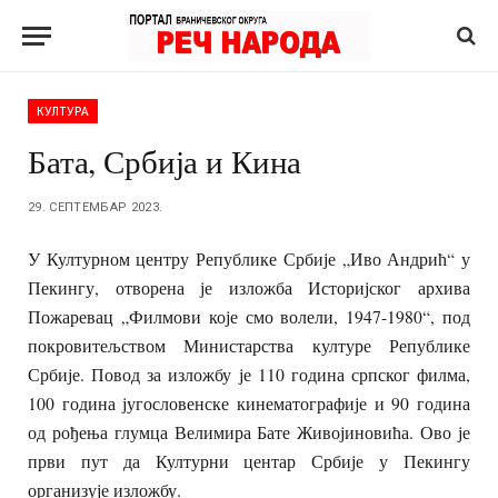
КУЛТУРА
Бата, Србија и Кина
29. СЕПТЕМБАР 2023.
У Културном центру Републике Србије „Иво Андрић“ у
Пекингу, отворена је изложба Историјског архива
Пожаревац „Филмови које смо волели, 1947-1980“, под
покровитељством Министарства културе Републике
Србије. Повод за изложбу је 110 година српског филма,
100 година југословенске кинематографије и 90 година
од рођења глумца Велимира Бате Живојиновића. Ово је
први пут да Културни центар Србије у Пекингу
организује изложбу.