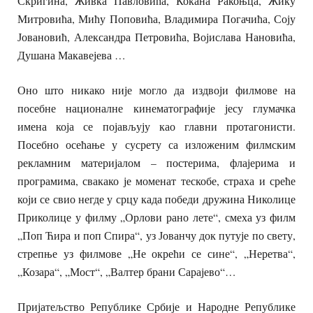
Скригина, Живка Павловића, Кокана Ракоњца, Жику
Митровића, Мићу Поповића, Владимира Погачића, Соју
Јовановић, Александра Петровића, Војислава Нановића,
Душана Макавејева …
Оно што никако није могло да издвоји филмове на
посебне националне кинематографије јесу глумачка
имена која се појављују као главни протагонисти.
Посебно осећање у сусрету са изложеним филмским
рекламним материјалом – постерима, флајерима и
програмима, свакако је моменат тескобе, страха и среће
који се свио негде у срцу када победи дружина Николице
Приколице у филму „Орлови рано лете“, смеха уз филм
„Поп Ћира и поп Спира“, уз Јованчу док путује по свету,
стрепње уз филмове „Не окрећи се сине“, „Неретва“,
„Козара“, „Мост“, „Валтер брани Сарајево“…
Пријатељство Републике Србије и Народне Републике