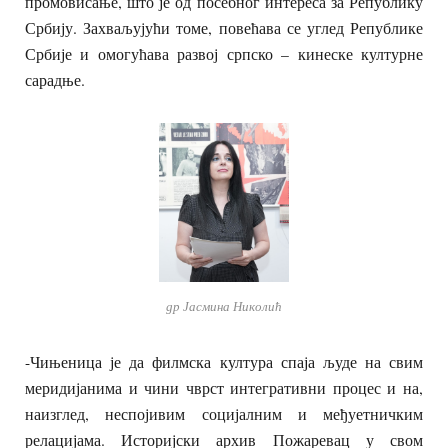
промовисање, што је од посебног интереса за Републику
Србију. Захваљујући томе, повећава се углед Републике
Србије и омогућава развој српско – кинеске културне
сарадње.
др Јасмина Николић
-Чињеница је да филмска култура спаја људе на свим
меридијанима и чини чврст интегративни процес и на,
наизглед, неспојивим социјалним и међуетничким
релацијама. Историјски архив Пожаревац у свом