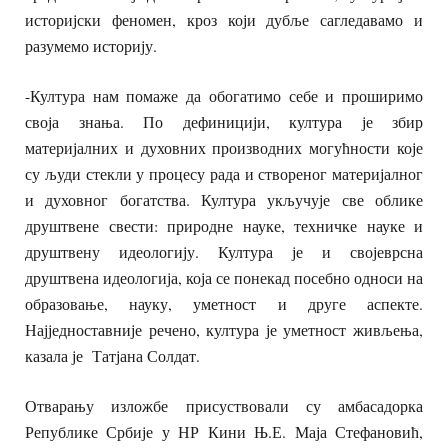
историјски феномен, кроз који дубље сагледавамо и
разумемо историју.
-Култура нам помаже да обогатимо себе и проширимо
своја знања. По дефиницији, култура је збир
материјалних и духовних производних могућности које
су људи стекли у процесу рада и створеног материјалног
и духовног богатства. Култура укључује све облике
друштвене свести: природне науке, техничке науке и
друштвену идеологију. Култура је и својеврсна
друштвена идеологија, која се понекад посебно односи на
образовање, науку, уметност и друге аспекте.
Најједноставније речено, култура је уметност живљења,
казала је Татјана Солдат.
Отварању изложбе присуствовали су амбасадорка
Републике Србије у НР Кини
Њ.Е.
Маја Стефановић,