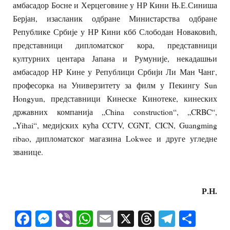
амбасадор Босне и Херцеговине у НР Кини
Њ.Е.
Синиша
Берјан, изасланик одбране Министарства одбране
Републике Србије у НР Кини
кбб
Слободан Новаковић,
представници дипломатског кора, представници
културних центара Јапана и Румуније, некадашњи
амбасадор НР Кине у Републици Србији Ли Ман Чанг,
професорка на Универзитету за филм у Пекингу Sun
Hongyun, представници Кинеске Кинотеке, кинеских
државних компанија „China construction“, „CRBC“,
„Yihai“, медијских кућа CCTV, CGNT, CICN, Guangming
ribao, дипломатског магазина Lokwee и
друге угледне
званице
.
Р.Н.
Facebook
Messenger
Viber
WhatsApp
Email
X
Threads
Telegra
Shar