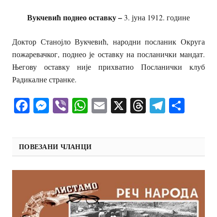
Вукчевић поднео оставку –
3. јуна 1912. године
Доктор Станојло Вукчевић, народни посланик Округа
пожаревачког, поднео је оставку на посланички мандат.
Његову оставку није прихватио Посланички клуб
Радикалне странке.
Facebook
Messenger
Viber
WhatsApp
Email
X
Threads
Telegra
Shar
ПОВЕЗАНИ ЧЛАНЦИ