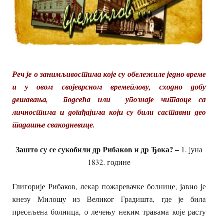
Реч је о занимљивостима које су обележиле једно време
и у овом својеврсном времеплову, сходно добу
дешавања, подсећа или упознаје читаоце са
личностима и догађајима који су били саставни део
тадашње свакодневице.
Зашто су се сукобили др Рибаков и др Ђока? –
1. јуна
1832. године
Глигорије Рибаков, лекар пожаревачке болнице, јавио је
кнезу Милошу из Великог Градишта, где је била
пресељена болница, о лечењу неким травама које расту