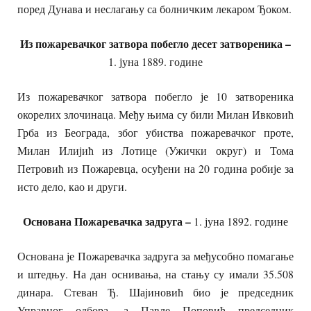
поред Дунава и неслагању са болничким лекаром Ђоком.
Из пожаревачког затвора побегло десет затвореника –
1. јуна 1889. године
Из пожаревачког затвора побегло је 10 затвореника
окорелих злочинаца. Међу њима су били Милан Ивковић
Грба из Београда, због убиства пожаревачког проте,
Милан Илијић из Лотице (Ужички округ) и Тома
Петровић из Пожаревца, осуђени на 20 година робије за
исто дело, као и други.
Основана Пожаревачка задруга –
1. јуна 1892. године
Основана је Пожаревачка задруга за међусобно помагање
и штедњу. На дан оснивања, на стању су имали 35.508
динара. Стеван Ђ. Шајиновић био је председник
Управног одбора, а Павле Поповић председник