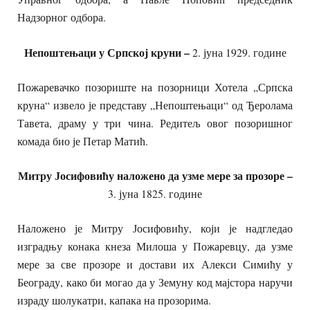
Надзорног одбора.
Непоштењаци у Српској круни –
2. јуна 1929. године
Пожаревачко позориште на позорници Хотела „Српска
круна“ извело је представу „Непоштењаци“ од Ђеролама
Тавета, драму у три чина. Редитељ овог позоришног
комада био је Петар Матић.
Митру Јосифовићу наложено да узме мере за прозоре –
3. јуна 1825. године
Наложено је Митру Јосифовићу, који је надгледао
изградњу конака кнеза Милоша у Пожаревцу, да узме
мере за све прозоре и достави их Алекси Симићу у
Београду, како би могао да у Земуну код мајстора наручи
израду шолукатри, капака на прозорима.