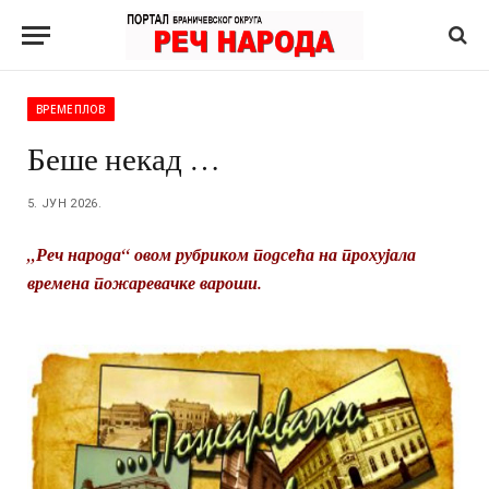
ВРЕМЕПЛОВ
Беше некад …
5. ЈУН 2026.
„Реч народа“ овом рубриком подсећа на прохујала
времена пожаревачке вароши.