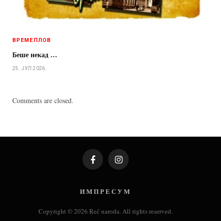
ВРЕМЕПЛОВ
Беше некад …
25. ЈУЛ 2026.
Comments are closed.
Facebook
Instagram
И М П Р Е С У М
Copyright © 2026 Reč naroda. All rights reserved.