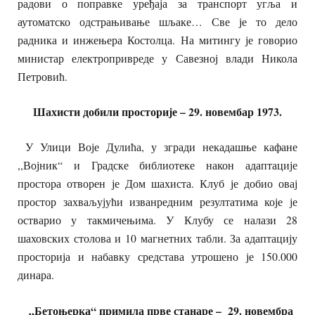
радови о поправке уређаја за транспорт угља и
аутоматско одстрањивање шљаке… Све је то дело
радника и инжењера Костолца. На митингу је говорио
министар електропривреде у Савезној влади Никола
Петровић.
Шахисти добили просторије – 29. новембар 1973.
У Улици Воје Дулића, у згради некадашње кафане
,,Војник“ и Градске библиотеке након адаптације
простора отворен је Дом шахиста. Клуб је добио овај
простор захваљујући изванредним резултатима које је
остварио у такмичењима. У Клубу се налази 28
шаховских столова и 10 магнетних табли. За адаптацију
просторија и набавку средстава утрошено је 150.000
динара.
„Бетоњерка“ примила прве станаре – 29. новембра