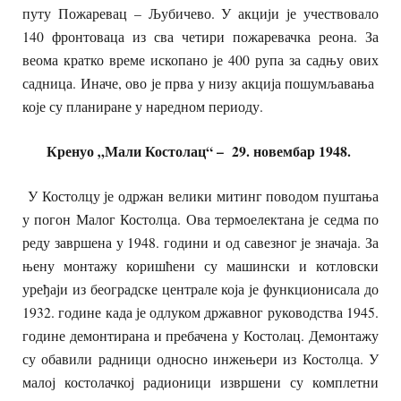
путу Пожаревац – Љубичево. У акцији је учествовало
140 фронтоваца из сва четири пожаревачка реона. За
веома кратко време ископано је 400 рупа за садњу ових
садница. Иначе, ово је прва у низу акција пошумљавања
које су планиране у наредном периоду.
Кренуо „Мали Костолац“ – 29. новембар 1948.
У Костолцу је одржан велики митинг поводом пуштања
у погон Малог Костолца. Ова термоелектана је седма по
реду завршена у 1948. години и од савезног је значаја. За
њену монтажу коришћени су машински и котловски
уређаји из београдске централе која је функционисала до
1932. године када је одлуком државног руководства 1945.
године демонтирана и пребачена у Костолац. Демонтажу
су обавили радници односно инжењери из Костолца. У
малој костолачкој радионици извршени су комплетни