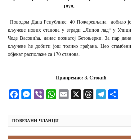
1979.
Поводом Дана Републике, 40 Пожаревљана добило је
кључеве нових станова у згради ,,Липов лад“ у Улици
Чеде Васовића, данас познатој Бетоњерки. За пар дана
кључеве ће добити још толико грађана. Цео стамбени
објекат располаже са 170 станова.
Припремио: З. Стокић
Facebook
Messenger
Viber
WhatsApp
Email
X
Threads
Telegra
Shar
ПОВЕЗАНИ ЧЛАНЦИ