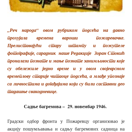
„Реч народа“ овом рубриком подсећа на давно
прохујала времена вароши пожаревачке.
Прелиставајући стару штампу и пожутеле
фотографије, сарадник наше Редакције Зоран Стокић
проналази познате и мање познате занимљивости које
су обележиле једно време и у овом својеврсном
времеплову старије читаоце подсећа, а млађе упознаје
са личностима и догађајима који су били саставни део
тадашње свакодневице.
Садње багремова – 29. новембар 1946.
Градски одбор фронта у Пожаревцу организовао је
акцију пошумљавања и садњу багремових садница на