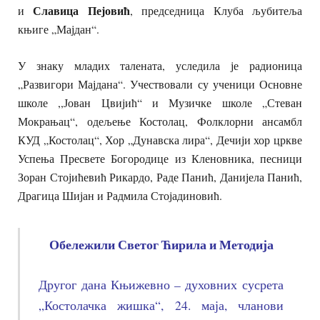
Славица Пејовић
и
, председница Клуба љубитеља
књиге „Мајдан“.
У знаку младих талената, уследила је радионица
„Развигори Мајдана“. Учествовали су ученици Основне
школе ,,Јован Цвијић“ и Музичке школе „Стеван
Мокрањац“, одељење Костолац, Фолклорни ансамбл
КУД „Костолац“, Хор „Дунавска лира“, Дечији хор цркве
Успења Пресвете Богородице из Кленовника, песници
Зоран Стојићевић Рикардо, Раде Панић, Данијела Панић,
Драгица Шијан и Радмила Стојадиновић.
Обележили Светог Ћирила и Методија
Другог дана Књижевно – духовних сусрета
„Костолачка жишка“, 24. маја, чланови