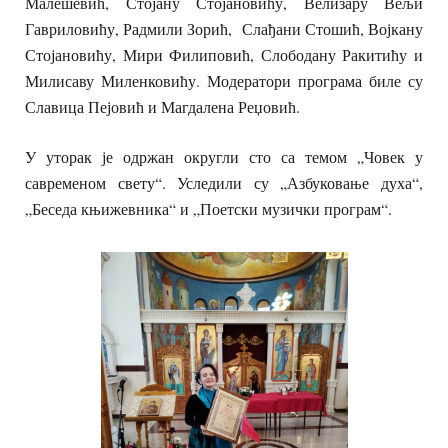
Малешевић, Стојану Стојановићу, Велизару Вељи
Гавриловићу, Радмили Зорић, Слађани Стошић, Војкану
Стојановићу, Мири Филиповић, Слободану Ракитићу и
Милисаву Миленковићу. Модератори програма биле су
Славица Пејовић и Магдалена Реџовић.
У уторак је одржан округли сто са темом „Човек у
савременом свету“. Уследили су „Азбуковање духа“,
„Беседа књижевника“ и „Поетски музички програм“.