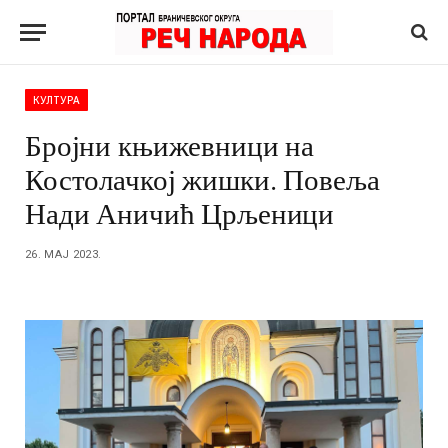
КУЛТУРА
Бројни књижевници на
Костолачкој жишки. Повеља
Нади Аничић Црљеници
26. МАЈ 2023.