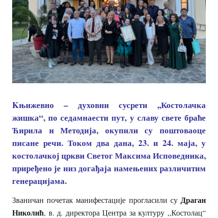
Kњижевно – духовни сусрети ,,Костолачка
жишка“, по седамнаести пут, у славу свете браће
Ћирила и Методија, окупили су поштоваоце
писане речи. Током два дана, 23. и 24. маја, у
костолачкој цркви Светог Максима Исповедника,
приређено је низ догађаја намењених различитим
генерацијама.
Драган
Званичан почетак манифестације прогласили су
Николић
, в. д. директора Центра за културу ,,Костолац“