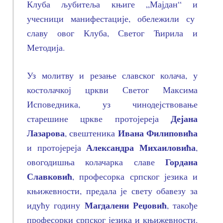
Клуба љубитеља књиге „Мајдан“ и
учесници манифестације, обележили су
славу овог Клуба, Светог Ћирила и
Методија.
Уз молитву и резање славског колача, у
костолачкој цркви Светог Максима
Исповедника, уз чинодејствовање
Дејана
старешине цркве протојереја
Лазарова
Ивана Филиповића
, свештеника
Александра Михаиловића
и протојереја
,
Гордана
овогодишња колачарка славе
Славковић
, професорка српског језика и
књижевности, предала је свету обавезу за
Магдалени Реџовић
идућу годину
, такође
професорки српског језика и књижевности.