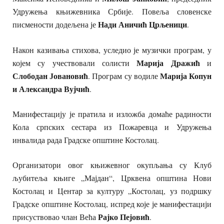
Удружења књижевника Србије. Повеља словенске
Нади Аничић Црљеници
писмености додељена је
.
Након казивања стихова, уследио је музички програм, у
Марија Дражић
којем су учествовали солисти
и
Слободан Јовановић
Марија Копун
. Програм су водиле
и Александра Вујчић
.
Манифестацију је пратила и изложба домаће радиности
Кола српских сестара из Пожаревца и Удружења
инвалида рада Градске општине Костолац.
Организатори овог књижевног окупљања су Клуб
љубитеља књиге „Мајдан“, Црквена општина Нови
Костолац и Центар за културу „Костолац, уз подршку
Градске општине Костолац, испред које је манифестацији
Рајко Пејовић
присуствовао члан Већа
.