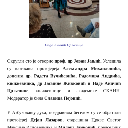
Нада Аничић Црљеница
проф. др Јован Јањић
Округли сто је отворио
. Уследила
Александра Михаиловића,
су казивања протојереја
доцента др. Радета Вучићевића, Радомира Андрића,
књижевника, др Јасмине Живковић и Наде Аничић
Црљенице
, књижевнице и академике СКАИН.
Славица Пејовић
Модератор је била
.
У Азбуковању духа, поздравном беседом су се обратили
Дејан Лазаров
протојереј
, старешина Цркве Светог
Милош Јанковић
Максима Исповедника и
, председник