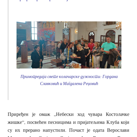
Примопредаја свете колачарске дужности: Гордана
Славковић и Магдалена Реџовић
Приређен је омаж „Небески ход чувара Костолачке
жишке“, посвећен песницима и пријатељима Клуба који
су их прерано напустили. Почаст је одата Верослави