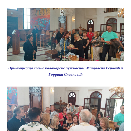
Примопредаја свете колачарске дужности: Магдалена Реџовић и
Гордана Славковић