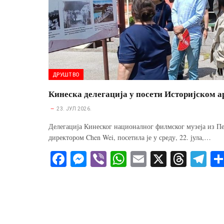
ДРУШТВО
Кинеска делегација у посети Историјском 
23. ЈУЛ 2026.
Делегација Кинеског националног филмског музеја из Пе
директором Chen Wei, посетила је у среду, 22. јула,…
Fa
M
Vi
W
E
X
T
Te
ce
es
be
ha
m
hr
le
bo
se
r
ts
ail
ea
gr
ok
ng
A
ds
a
er
pp
m