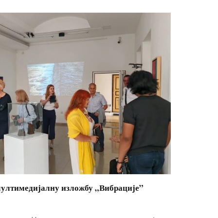
ултимедијалну изложбу „Вибрације”