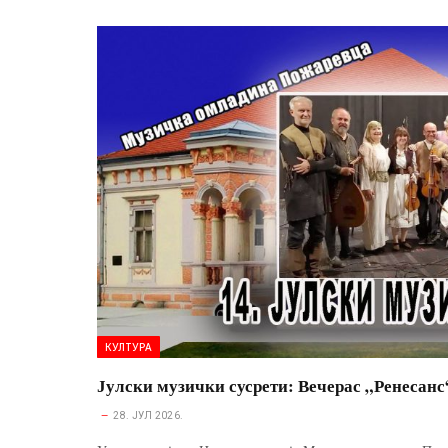
КУЛТУРА
Јулски музички сусрети: Вечерас „Ренесанс
28. ЈУЛ 2026.