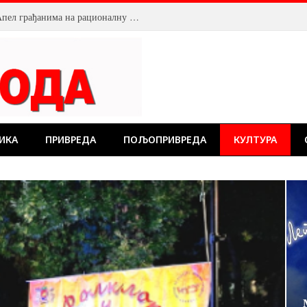
Смањен притисак воде у Пожаревцу. Апел грађанима на рационалну потрошњу
ИКА
ПРИВРЕДА
ПОЉОПРИВРЕДА
КУЛТУРА