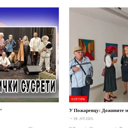
КУЛТУРА
“
У Пожаревцу: Доживите м
28. ЈУЛ 2026.