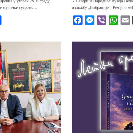
евца у уторак 28. и среду,
У Галерији Народног музеја Пожа
ке музичке сусрете.…
изложбу „Вибрације”. Реч је о ме
S
Fa
M
Vi
W
ha
ce
es
be
ha
re
bo
se
r
ts
ok
ng
A
er
pp