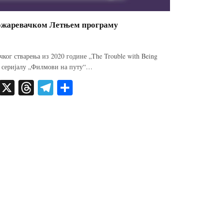
пожаревачком Летњем програму
чког стварења из 2020 године „The Trouble with Being
у серијалу „Филмови на путу“…
E
X
T
Te
S
m
hr
le
ha
ail
ea
gr
re
ds
a
m