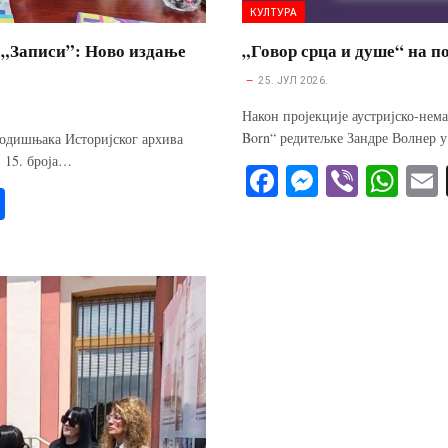
КУЛТУРА
а „Записи”: Ново издање
„Говор срца и душе“ на 
25. ЈУЛ 2026.
Након пројекције аустријско-нема
Born“ редитељке Зандре Волнер 
годишњака Историјског архива
ј 15. броја…
Fa
M
Vi
W
S
ce
es
be
ha
ha
bo
se
r
ts
re
ok
ng
A
er
pp