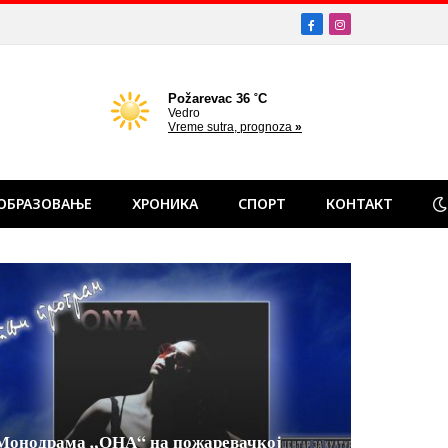
Facebook
Instagram
ОБРАЗОВАЊЕ
ХРОНИКА
СПОРТ
КОНТАКТ
Монодрама „ОНА“ на пожаревачкој