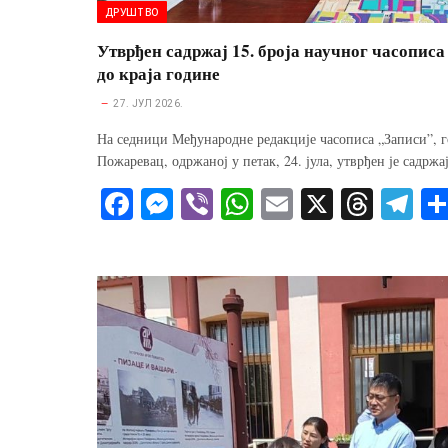
ДРУШТВО
Утврђен садржај 15. броја научног часопис
до краја године
27. ЈУЛ 2026.
На седници Међународне редакције часописа „Записи”, 
Пожаревац, одржаној у петак, 24. јула, утврђен је садржа
Fa
M
Vi
W
E
X
T
Te
ce
es
be
ha
m
hr
le
bo
se
r
ts
ail
ea
gr
ok
ng
A
ds
a
er
pp
m