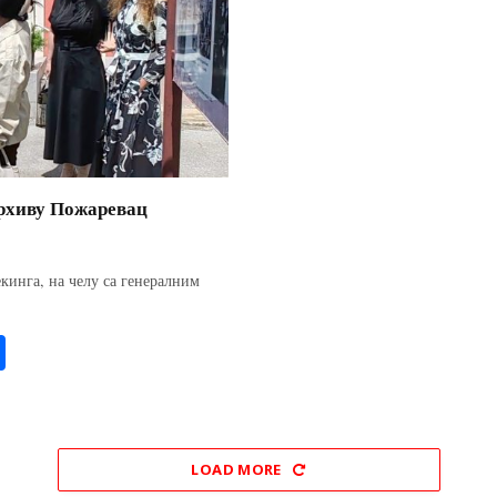
архиву Пожаревац
кинга, на челу са генералним
S
ha
re
LOAD MORE