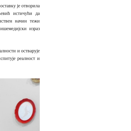
оставку је отворила
љевић истичући да
нствен начин тежи
ишемедијски израз
алности и остварује
спитује реалност и