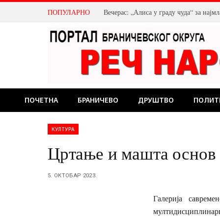
ПОПУЛАРНО
Како да пријавите стање водомера?
ПОЧЕТНА
БРАНИЧЕВО
ДРУШТВО
ПОЛИТ
КУЛТУРА
Цртање и машта основ
5. ОКТОБАР 2023.
Галерија савреме
мултидисциплинарне