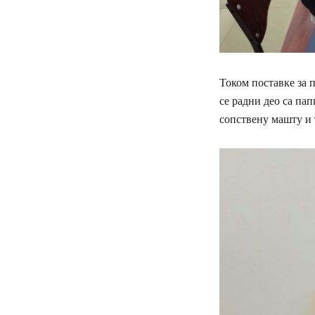
Током поставке за 
се радни део са па
сопствену машту и 