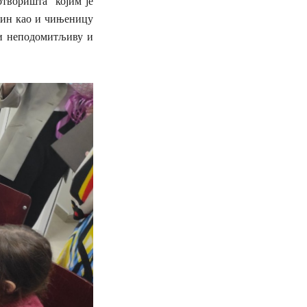
творишта“ којим је
чин као и чињеницу
ини неподомитљиву и