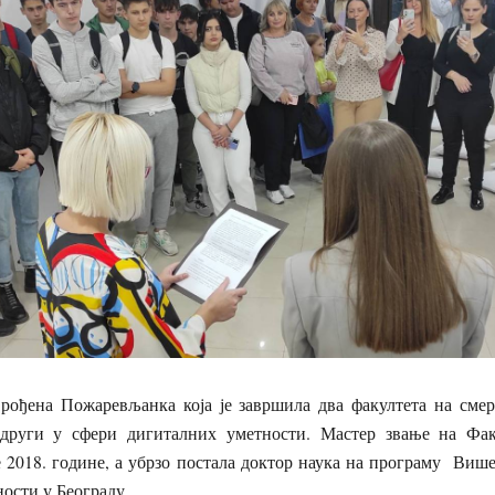
 рођена Пожаревљанка која је завршила два факултета на смер
 други у сфери дигиталних уметности. Мастер звање на Фак
е 2018. године, а убрзо постала доктор наука на програму Виш
ости у Београду.