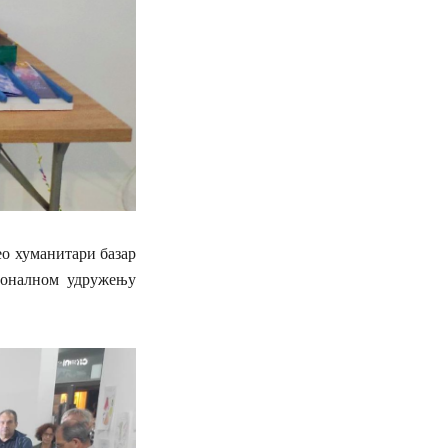
ео хуманитари базар
ионалном удружењу