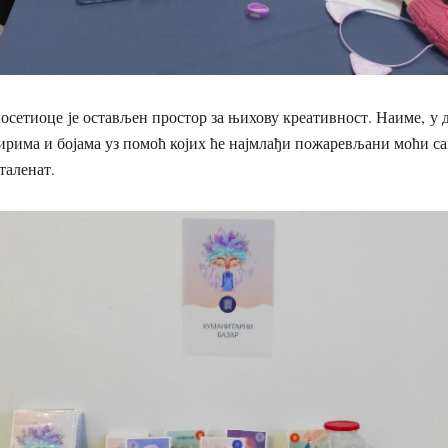
посетиоце је остављен простор за њихову креативност. Наиме, у д
пирима и бојама уз помоћ којих ће најмлађи пожаревљани моћи с
таленат.