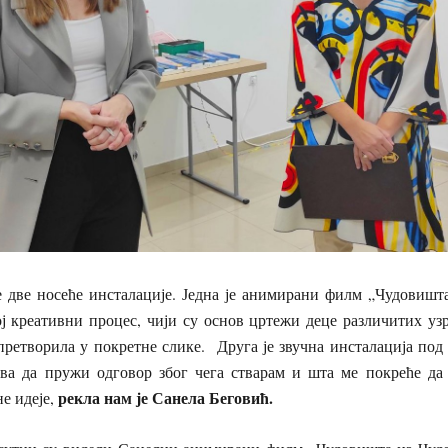
е две носеће инсталације. Једна је анимирани филм „Чудовишт
ј креативни процес, чији су основ цртежи деце различитих узр
претворила у покретне слике. Друга је звучна инсталација под
ва да пружи одговор због чега стварам и шта ме покреће да
рекла нам је Санела Беговић.
не идеје,