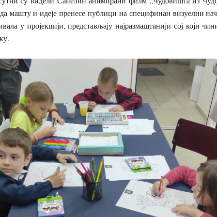
утни су видели Санелин анимирани филм „Чудовишта из Чудо
 да машту и идеје пренесе публици на специфинан визуелни на
живала у пројекцији, представљају најразмаштанији сој који ч
ку.