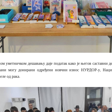
ом уметничком дешавању даје податак како је његов саставни д
ани могу донирани одређени новчни износ НУРДОР-у, Нац
еле од рака.