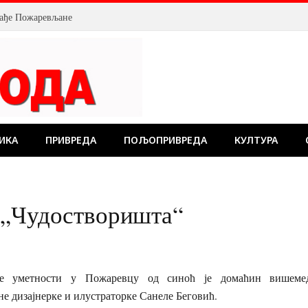
ИКА
ПРИВРЕДА
ПОЉОПРИВРЕДА
КУЛТУРА
 „Чудостворишта“
не уметности у Пожаревцу од синоћ је домаћин вишемед
 дизајнерке и илустраторке Санеле Беговић.