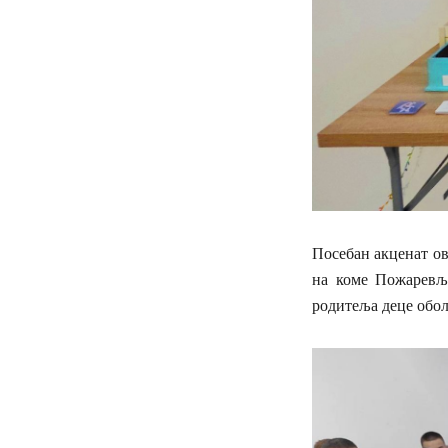
Посебан акценат ов
на коме Пожаревљ
родитеља деце обол