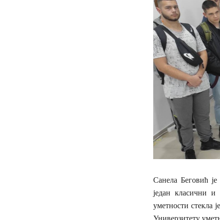
Санела Беговић је
један класични и
уметности стекла ј
Универзитету уметн