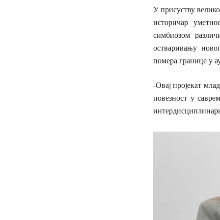
У присуству велико
историчар уметно
симбиозом различ
остваривању новог
помера границе у а
-Овај пројекат мла
повезност у савре
интердисциплинар