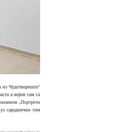
а из Чудотворишта“
аста а којим сам са
 називом „Портрети
 уз сараднички тим