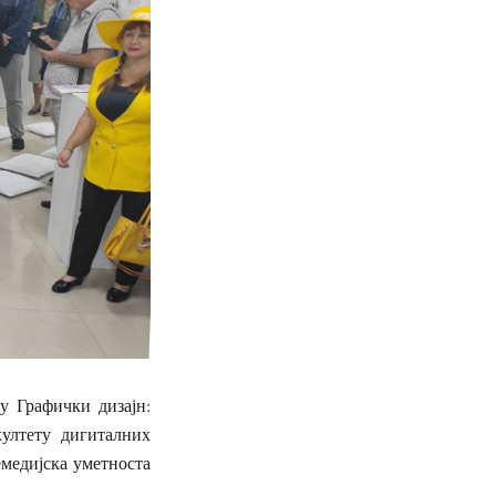
у Графички дизајн:
ултету дигиталних
емедијска уметноста