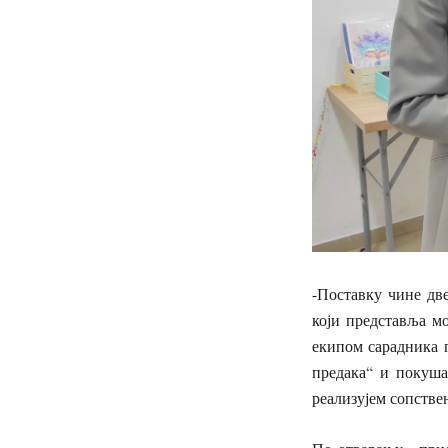
-Поставку чине дв
који представља мо
екипом сарадника 
предака“ и покуша
реализујем сопстве