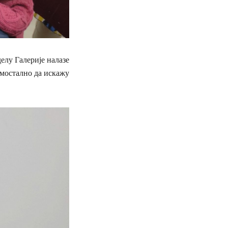
елу Галерије налазе
амостално да искажу