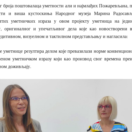
г броја поштовалаца уметности али и најмлађих Пожаревљана, п
сти и виша кустоскиња Народног музеја Марина Радосав
итих уметничких израза у овом пројекту уметница на једи
, оригиналног и упечатљивог дела које као новостворени в
удитивном, визуелном и тактилном представљању и нагласила:
де уметнице резултира делом које превазилази норме конвенцион
меном уметничком изразу који као производ свог времена преи
ном доживљају.