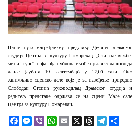
Више пута награђивану представу Дечијег драмског
студију Центра за културу Пожаревац „Стилске вежбе-
минијатуре“, најмлађа публика имаће прилику да погледа
данас (субота 19. септембар) у 12,00 сати. Ово
занимљиво сценско дело које је за извођење приредио
Слободан Степић руководилац Драмског студија и
редитељ представе одржава се на сцени Мале сале
Центра за културу Пожаревац.
Facebook
Messenger
Viber
WhatsApp
Email
X
Threads
Telegra
Shar