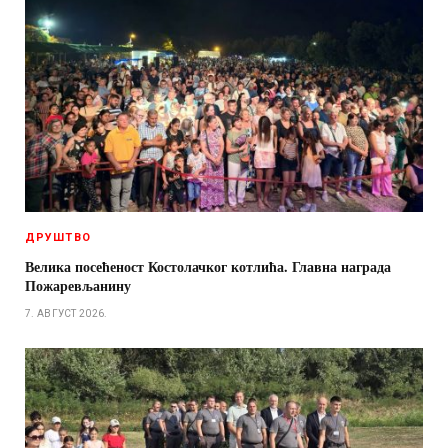
ДРУШТВО
Велика посећеност Костолачког котлића. Главна награда
Пожаревљанину
7. АВГУСТ 2026.