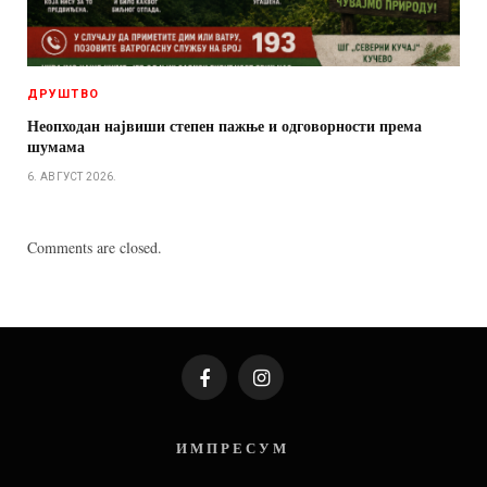
ДРУШТВО
Неопходан највиши степен пажње и одговорности према
шумама
6. АВГУСТ 2026.
Comments are closed.
Facebook
Instagram
И М П Р Е С У М