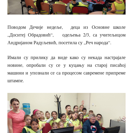
Поводом Дечије недеље, деца из Основне школе
„Доситеј Обрадовић“, одељења 2/3, са учитељицом
Андријаном Радуљевић, посетила су „Реч народа“.
Имали су прилику да виде како су некада настрајале
новине, опробали су се у куцању на старој писаћој
машини и упознали се са процесом савремене припреме
штампе.