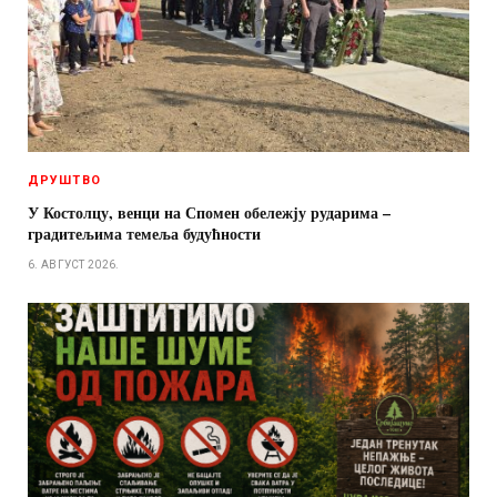
ДРУШТВО
У Костолцу, венци на Спомен обележју рударима –
градитељима темеља будућности
6. АВГУСТ 2026.