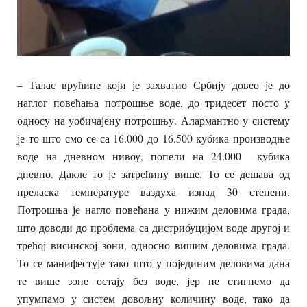
– Талас врућине који је захватио Србију довео је до
наглог повећања потрошње воде, до тридесет посто у
односу на уобичајену потрошњу. Алармантно у систему
је то што смо се са 16.000 до 16.500 кубика производње
воде на дневном нивоу, попели на 24.000 кубика
дневно. Дакле то је затрећину више. То се дешава од
преласка температуре ваздуха изнад 30 степени.
Потрошња је нагло повећана у нижим деловима града,
што доводи до проблема са дистрибуцијом воде другој и
трећој висинској зони, односно вишим деловима града.
То се манифестује тако што у појединим деловима дана
те више зоне остају без воде, јер не стигнемо да
упумпамо у систем довољну количину воде, тако да