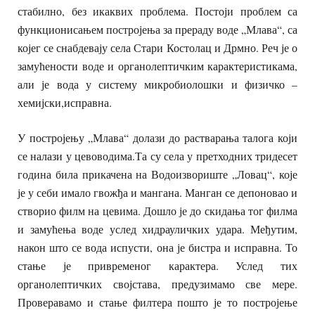
стабилно, без икаквих проблема. Постоји проблем са
функционисањем постројења за прераду воде „Млава“, са
којег се снабдевају села Стари Костолац и Дрмно. Реч је о
замућености воде и органолептичким карактеристикама,
али је вода у систему микробиолошки и физичко –
хемијски,исправна.
У постројењу „Млава“ долази до растварања талога који
се налази у цевоводима.Та су села у претходних тридесет
година била прикачена на Водоизвориште „Ловац“, које
је у себи имало гвожђа и мангана. Манган се депоновао и
створио филм на цевима. Дошло је до скидања тог филма
и замућења воде услед хидрауличких удара. Међутим,
након што се вода испусти, она је бистра и исправна. То
стање је привременог карактера. Услед тих
органолептичких својстава, предузимамо све мере.
Проверавамо и стање филтера пошто је то постројење