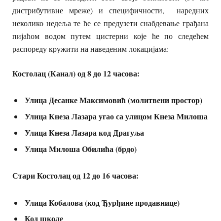
дистрибутивне мреже) и специфичности, наредних
неколико недеља те ће се предузети снабдевање грађана
пијаћом водом путем цистерни које ће по следећем
распореду кружити на наведеним локацијама:
Костолац (Канал) од 8 до 12 часова:
Улица Десанке Максимовић (молитвени простор)
Улица Кнеза Лазара угао са улицом Кнеза Милоша
Улица Кнеза Лазара код Драгуља
Улица Милоша Обилића (брдо)
Стари Костолац од 12 до 16 часова:
Улица Кобалова (код Ђурђине продавнице)
Код школе