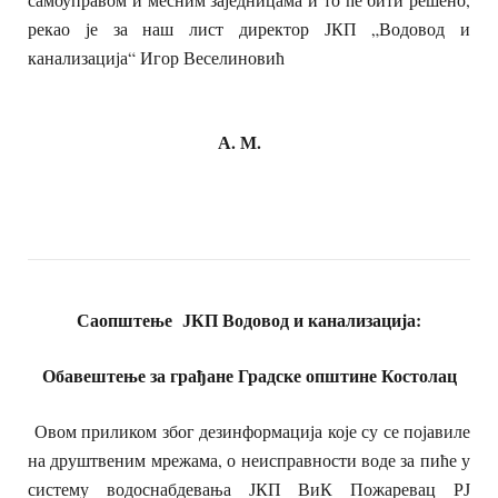
рекао је за наш лист директор ЈКП „Водовод и
канализација“ Игор Веселиновић
А. М.
Саопштење
ЈКП Водовод и канализација:
Обавештење за грађане Градске општине Костолац
Овом приликом због дезинформација које су се појавиле
на друштвеним мрежама, о неисправности воде за пиће у
систему водоснабдевања ЈКП ВиК Пожаревац РЈ