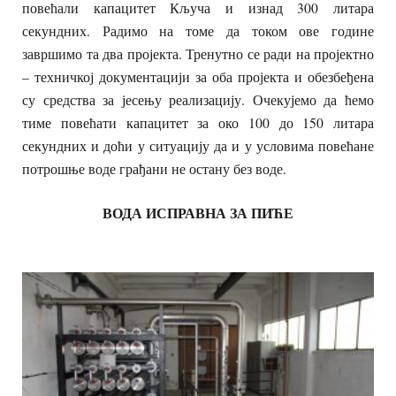
повећали капацитет Кључа и изнад 300 литара
секундних. Радимо на томе да током ове године
завршимо та два пројекта. Тренутно се ради на пројектно
– техничкој документацији за оба пројекта и обезбеђена
су средства за јесењу реализацију. Очекујемо да ћемо
тиме повећати капацитет за око 100 до 150 литара
секундних и доћи у ситуацију да и у условима повећане
потрошње воде грађани не остану без воде.
ВОДА ИСПРАВНА ЗА ПИЋЕ