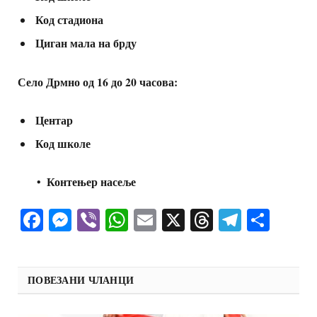
Код стадиона
Циган мала на брду
Село Дрмно од 16 до 20 часова:
Центар
Код школе
• Контењер насеље
Facebook
Messenger
Viber
WhatsApp
Email
X
Threads
Telegra
Shar
ПОВЕЗАНИ ЧЛАНЦИ