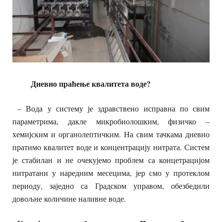
Дневно
праћење
квалитета
воде?
– Вода у систему је здравствено исправна по свим
параметрима, дакле микробиолошким, физичко –
хемијским и органолептичким. На свим тачкама дневно
пратимо квалитет воде и концентрацију нитрата. Систем
је стабилан и не очекујемо проблем са концетрацијом
нитратани у наредним месецима, јер смо у протеклом
периоду, заједно са Градском управом, обезбедили
довољне количине наливне воде.