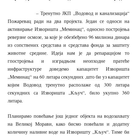
– Тренутно ЈКП „Водовод и канализација“
Пожаревац ради на два пројекта. Један се односи на
активирање Изворишта „Меминац“, односно постројења
реверзне осмозе, за које је обезбеђено 96 милиона динара
из сопствених средстава и средстава фонда за заштиту
животне средине. Идеја нам је да репарацијом то
гпостројења и изградњом неопходне пратеће
инфраструктуре доведемо капацитет Изворишта
„Меминац“ на 60 литара секундних ,што би уз капацитет
којим Водовод тренутно располаже од 300 литара
секундних са Изворишта „Кључ“, било укупно 360
литара.
Планирамо повећање још једног објекта на водозахвату
на Великој Морави, како бисмо повећали и додатну
количину наливне воде на Изворишту „Кључ“. Тиме би