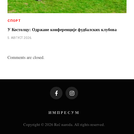
СПОРТ
У Костолцу: Одржане конференције фудбалских клубова
5. АВГУСТ 2026.
Comments are closed.
Facebook
Instagram
И М П Р Е С У М
Copyright © 2026 Reč naroda. All rights reserved.