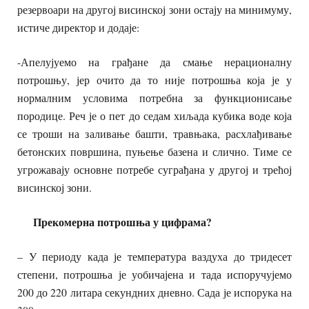
резервоари на другој висинској зони остају на минимуму,
истиче директор и додаје:
-Апелујуемо на грађане да смање нерационалну
потрошњу, јер очито да то није потрошња која је у
нормалним условима потребна за функционисање
породице. Реч је о пет до седам хиљада кубика воде која
се троши на заливање башти, травњака, расхлађивање
бетонских површина, пуњење базена и слично. Тиме се
угрожавају основне потребе суграђана у другој и трећој
висинској зони.
Прекомерна
потрошња у цифрама?
– У периоду када је температура ваздуха до тридесет
степени, потрошња је уобичајена и тада испоручујемо
200 до 220 литара секундних дневно. Сада је испорука на