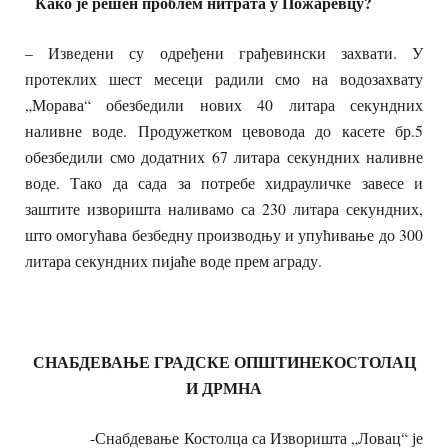
Како
је
решен
проблем
нитрата у Пожаревцу?
– Изведени су одређени грађевински захвати. У
протеклих шест месеци радили смо на водозахвату
„Морава“ обезбедили нових 40 литара секундних
наливне воде. Продужетком цевовода до касете бр.5
обезбедили смо додатних 67 литара секундних наливне
воде. Тако да сада за потребе хидрауличке завесе и
заштите изворишта наливамо са 230 литара секундних,
што омогућава безбедну производњу и упућивање до 300
литара секундних пијаће воде прем аграду.
СНАБДЕВАЊЕ ГРАДСКЕ ОПШТИНЕКОСТОЛАЦ
И ДРМНА
-Снабдевање Костолца са Изворишта „Ловац“ је