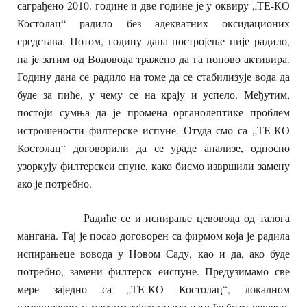
саграђено 2010. године и две године је у оквиру „ТЕ-КО
Костолац“ радило без адекватних оксидационих
средстава. Потом, годину дана постројење није радило,
па је затим од Водовода тражено да га поново активира.
Годину дана се радило на томе да се стабилизује вода да
буде за пиће, у чему се на крају и успело. Међутим,
постоји сумња да је промена органолептике проблем
истрошености филтерске испуне. Отуда смо са „ТЕ-КО
Костолац“ договорили да се ураде анализе, односно
узоркују филтерскеи спуне, како бисмо извршили замену
ако је потребно.
Радиће се и испирање цевовода од талога
мангана. Тај је посао договорен са фирмом која је радила
испирањеце вовода у Новом Саду, као и да, ако буде
потребно, замени филтерск еиспуне. Предузимамо све
мере заједно са „ТЕ-КО Костолац“, локалном
самоуправом и месним заједницама и то ће бити решено,