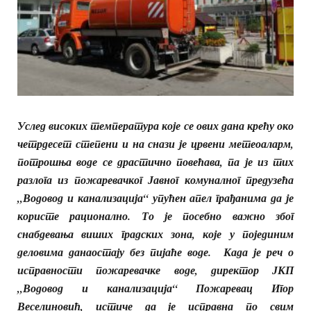
Услед високих температура које се ових дана крећу око
четрдесет степени и на снази је црвени метеоаларм,
потрошња воде се драстично повећава, па је из тих
разлога из пожаревачког Јавног комуналног предузећа
„Водовод и канализација“ упућен апел грађанима да је
користе рационално. То је посебно важно због
снабдевања виших градских зона, које у појединим
деловима данаостају без пијаће воде. Када је реч о
исправности пожаревачке воде, директор ЈКП
„Водовод и канализација“ Пожаревац Игор
Веселиновић, истиче да је исправна по свим