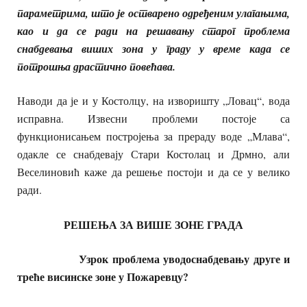
параметрима, што је остварено одређеним улагањима,
као и да се ради на решавању старог проблема
снабдевања виших зона у граду у време када се
потрошња драстично повећава.
Наводи да је и у Костолцу, на изворишту „Ловац“, вода
исправна. Извесни проблеми постоје са
функционисањем постројења за прераду воде „Млава“,
одакле се снабдевају Стари Костолац и Дрмно, али
Веселиновић каже да решење постоји и да се у велико
ради.
РЕШЕЊА ЗА ВИШЕ ЗОНЕ ГРАДА
Узрок
проблема уводоснабдевању
друге и
треће
висинске
зоне у Пожаревцу?