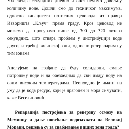
300 литара секундних дневно и опет немамо довољну
количину воде. Дошли смо до техничког максимума,
односно капацитета потисних цевовода из правца
Изворишта „Кључ“ према граду. Кроз цевовод не
можемо да прогурамо више од 300 до 320 литара
секундних, што ствара проблем у дистрибуцији воде
другој и трећој висинској зони, односно резервоарима у
тим зонама.
Апелујемо на грађане да буду солидарни, смање
потрошњу воде и да обезбедимо да сви имају воду на
овим високим температурама. Неопходно је имати на
уму да је вода ресурс, који је драгоцен и мора се чувати,
каже Веселиновић.
Репарација
постројења
за
ревер
з
ну
осмозу
на
Меминцу и даље
повећање
водозахвата
на
Великој
Морави
,
решењ
а су
за
снабдевање
виших
зона
града?