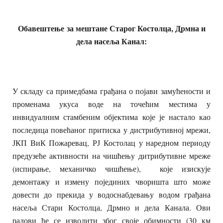
Обавештење за мештане Старог Костолца, Дрмна и
дела насеља Канал:
У складу са примедбама грађана о појави замућености и
променама укуса воде на точећим местима у
инвидуалним стамбеним објектима које је настало као
последица повећаног притиска у дистрибутивној мрежи,
ЈКП ВиК Пожаревац, РЈ Костолац у наредном периоду
предузеће активности на чишћењу дитрибутивне мреже
(испирање, механичко чишћење), које изискује
демонтажу и измену појединих чворишта што може
довести до прекида у водоснабдевању водом грађана
насеља Стари Костолца, Дрмно и дела Канала. Ови
радови ће се изводити због своје обимности (30 км