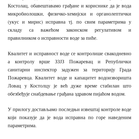
Костолац, обавештавамо грађане и кориснике да је вода
микробиолошки, физичко-хемијски и органолептички
(укус и мирис) исправна тј. по свим параметрима у
складу са важећом законском регулативом и
правилником о исправности воде за пиће.
Квалитет и исправност воде се контролише свакодневно
а контролу врше ЗЗЈЗ Пожаревац и Републички
санитарни инспектор задужен за територију Града
Пожаревца. Квалитет воде и капацитет водоизворишта
Ловац у Костолцу је већ дуже време стабилан што
обезбеђује снабдевање грађана здравом пијаћом водом.
У прилогу достављамо последњи извештај контроле воде
који показује да је вода исправна по горе наведеним
параметрима.