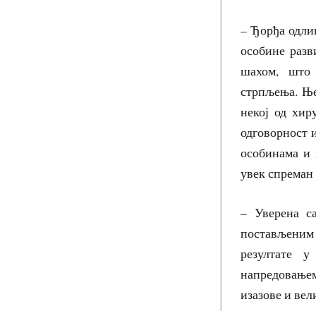
– Ђорђа одли
особине разв
шахом, што 
стрпљења. Ње
некој од хир
одговорност 
особинама и 
увек спреман
– Уверена с
постављеним 
резултате у
напредовање
изазове и вел