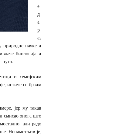
е
д
а
р
аз
у природне науке и
ивлаче биологија и
г пута.
етици и хемијским
је, истиче се брзим
мере, јер му такав
ти смисао онога што
мостално, али радо
ење. Ненаметљив је,