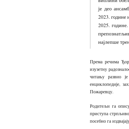
је део ансам
2023. године
2025. године
препознатљи
најлепше тре
Према речима Ђорђ
изузетну радознало
читању развио је
енциклопедије, за
Пожаревцу.
Родитељи га опису
приступа стрпљиво
посебно га издвајај