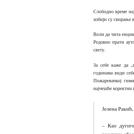
Слободно време нај
хобији су свирање
Воли да чита енцик
Редовно прати аут
свету.
За себе каже да „
годинама види себ
Пожаревачкој гимн
најчешће коректни 
Јелена Ракић
– Као дугог
виолини обеле