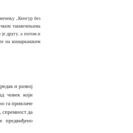
мичењу „Кенгур без
личким такмичењима
је другу, а потом и
ипе на кошаркашким
редак и развој
ад човек који
но га привлаче
, спремност да
е предвиђено