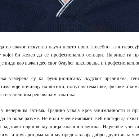
а из сваког искуства научи нешто ново. Посебно га интересуј
у којој би желео да се професионално оствари. Највише га пр
оје види као важан део свог будућег школовања и професионално
ања усмерена су ка функционисању људског организма, ген
тима које почивају на логици, попут математике, физике и хеми
ва и успешним решавањем задатака
 у вечерњим сатима. Градиво усваја кроз занимљивости и при
да га боље разуме. Не воли учење напамет, већ настоји да схва
 задатака највише му прија класична музика. Најчешће учи са
овима и другарицама који му представљају добро друштво за уч