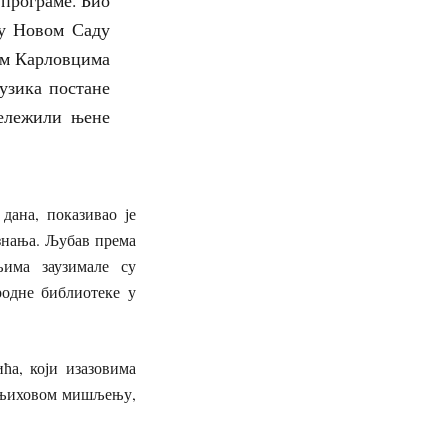
 у Новом Саду
им Карловцима
музика постане
бележили њене
ана, показивао је
 знања. Љубав према
њима заузимале су
родне библиотеке у
ћа, који изазовима
о њиховом мишљењу,