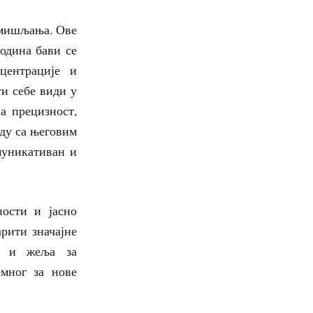
азмишљања. Ове
година бави се
центрације и
и себе види у
а прецизност,
аду са његовим
муникативан и
ности и јасно
рити значајне
ст и жеља за
емног за нове