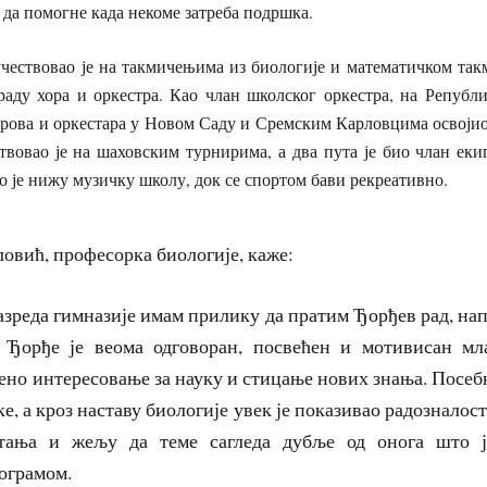
н да помогне када некоме затреба подршка.
чествовао је на такмичењима из биологије и математичком так
 раду хора и оркестра. Као члан школског оркестра, на Репуб
ова и оркестара у Новом Саду и Сремским Карловцима освојио 
ствовао је на шаховским турнирима, а два пута је био члан ек
 је нижу музичку школу, док се спортом бави рекреативно.
овић, професорка биологије, каже:
азреда гимназије имам прилику да пратим Ђорђев рад, нап
 Ђорђе је веома одговоран, посвећен и мотивисан мл
ено интересовање за науку и стицање нових знања. Посеб
е, а кроз наставу биологије увек је показивао радозналост
тања и жељу да теме сагледа дубље од онога што ј
рограмом.