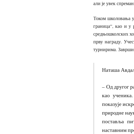
али је увек спрема
Током школовања у
граница“, као и у
средњошколских хор
прву награду. Уче
турнирима. Завршио
Наташа Авдал
– Од другог р
као ученика.
показује искр
природне наук
поставља пи
наставним п