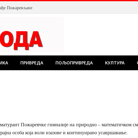
млађе Пожаревљане
ИКА
ПРИВРЕДА
ПОЉОПРИВРЕДА
КУЛТУРА
матурант Пожаревчке гимназије на природно – математичком сме
трајна особа која воли изазове и континуирано усавршавање.