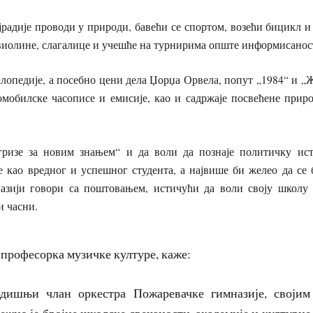
радије проводи у природи, бавећи се спортом, возећи бицикл 
 виолине, слагалице и учешће на турнирима опште информисано
лопедије, а посебно цени дела Џорџа Орвела, попут „1984“ и 
омобилске часописе и емисије, као и садржаје посвећене при
гризе за новим знањем“ и да воли да познаје политичку ис
е као вредног и успешног студента, а највише би желео да се 
азији говори са поштовањем, истичући да воли своју школу
и часни.
, професорка музичке културе, каже:
одишњи члан оркестра Пожаревачке гимназије, своји
жио је бројне школске свечаности, академије и културне