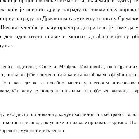
бла који је освојио другу награду на такмичењу хорова
 и прву награду на Државном такмичењу хорова у Сремск
. Његово учешће у раду оркестра допринело је томе да 
в део идентитета школе и многих догађаја који су о
нутке.
евих родитеља, Сање и Млађена Ивановића, од најранијих д
ст, постављајући сложена питања и са лакоћом усвајајући нова
 још као дечак, а посебно место у његовим интересова
хваљујући чему је понео и признање за најбољег читаоца На
ју као дисциплинованог, комуникативног и свестраног млади
 и концентрисано, док успехе и похвале прихвата скромно. П
у зрелост, мудрост и искреност.