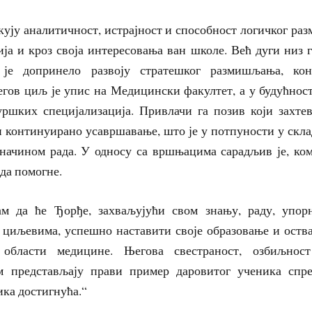
кују аналитичност, истрајност и способност логичког р
ија и кроз своја интересовања ван школе. Већ дуги низ 
је допринело развоју стратешког размишљања, кон
гов циљ је упис на Медицински факултет, а у будућност
уршких специјализација. Привлачи га позив који захтев
и континуирано усавршавање, што је у потпуности у скл
начином рада. У односу са вршњацима сарадљив је, ко
 да помогне.
ам да ће Ђорђе, захваљујући свом знању, раду, упор
циљевима, успешно наставити своје образовање и оства
 области медицине. Његова свестраност, озбиљно
м представљају прави пример даровитог ученика спр
ика достигнућа.“