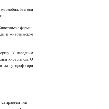
и аутомобил. Његови
сти.
„Животињске фарме“.
роди и животињском
торију. У наредним
бави хирургијом. О
 и да су професори
м свирањем на
 програме. Био