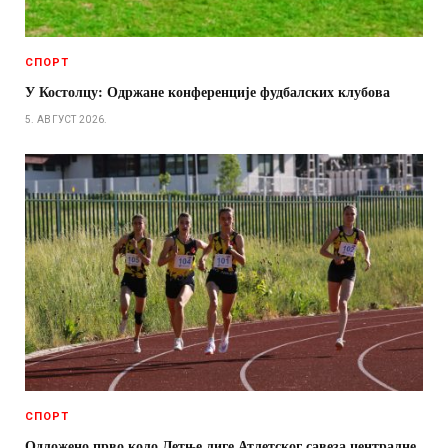
СПОРТ
У Костолцу: Одржане конференције фудбалских клубова
5. АВГУСТ 2026.
СПОРТ
Одложено прво коло Летње лиге Атлетског савеза централне