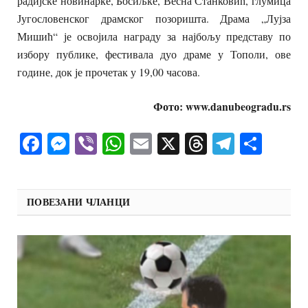
радијске новинарке, Босиљке, Весна Станковић, глумица
Југословенског драмског позоришта. Драма „Лујза
Мишић“ је освојила награду за најбољу представу по
избору публике, фестивала дуо драме у Тополи, ове
године, док је прочетак у 19,00 часова.
Фото: www.danubeogradu.rs
Facebook
Messenger
Viber
WhatsApp
Email
X
Threads
Telegra
Shar
ПОВЕЗАНИ ЧЛАНЦИ