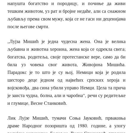
напушта богатство и породицу, и почиње да живи
тешким животом, уз рат и бројне недаће, али са снажном
љубављу према свом мужу, која се не гаси ни деценијама
после његове смрти.
„Лујза Мишић је једна чудесна жена. Она је велика
љубавна и животна хероина, жена која се одрекла свега;
богатсва, родитеља, своје протестанске вере, само да би
била уз човека свог живота, Живојина Мишића.
Парадокс је то што је су њој, Немици која је родила
шесторо деце једном од највећих српских хероја и
војсковођа, два сина убили управо Немци. Цела та прича
је заиста чудна, болна, али и чаробна“, речи су редитељке
и глумице, Весне Станковић.
Лик Лујзе Мишић, тумачи Соња Јауковић, првакиња
драме Народног позоришта од 1980. године, а улогу