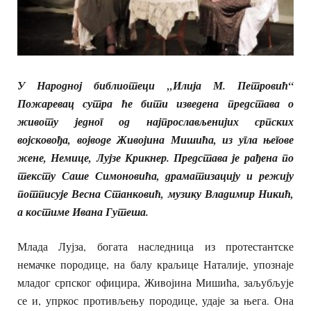
У Народној библиотеци „Илија М. Петровић“
Пожаревац сутра ће бити изведена представа о
животу једног од најпрослављенијих српских
војсковођа, војводе Живојина Мишића, из угла његове
жене, Немице, Лујзе Крикнер. Представа је рађена по
тексту Саше Симоновића, драматизацију и режију
потписује Весна Станковић, музику Владимир Никић,
а костиме Ивана Гутеша.
Млада Лујза, богата наследница из протестантске
немачке породице, на балу краљице Наталије, упознаје
младог српског официра, Живојина Мишића, заљубљује
се и, упркос противљењу породице, удаје за њега. Она