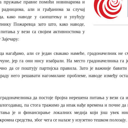
за пружање правне помоћи новинарима и
 радницима, али и грађанима за случај
да, како наводе у саопштењу и упућују
лнику Пожаревца зато што, како наводе,
 питања у вези са својим активностима у
 Зајечару:
да нагађамо, али се један свакако намеће, градоначелник не с
чуне, јер га они нису изабрали. На место градоначелника га 
ично да се поштују партијска правила. Зато је важније бавит
граду него решавати нагомилане проблеме, наводе између ост
градоначелника да постоје бројна нерешена питања у вези са 
 налогодавац, па стога тражимо да ипак нађе времена и почне да 
тања је и финансирање локалних медија који још увек ни
ромна средства, због чега се налазе у изузетно тешком полозају.