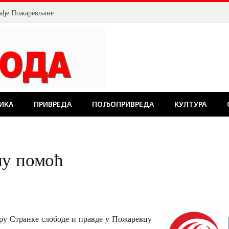
млађе Пожаревљане
ИКА
ПРИВРЕДА
ПОЉОПРИВРЕДА
КУЛТУРА
ну помоћ
ру Странке слободе и правде у Пожаревцу