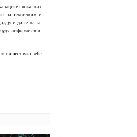
капацитет локалних
ост за техничким и
дају и да се на тај
 буду информисани,
ено вишеструко веће