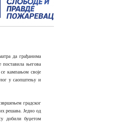
матра да грађанима
је поставила његова
и се кампањом своје
алог у саопштењу и
извршењем градског
их решава. Једно од
су добили буџетом