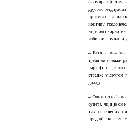
формиран је тим 
другим медијским
притисака и напа
критику градоначе
није одговорио на
изборној кампањи у
– Разлоге можемо 
треба да полаже ра
партија, па је лог
странке у другом 
додају:
– Овим подсећамо 
буџета, чији је он
тих нерешених пи
предвиђена веома ск