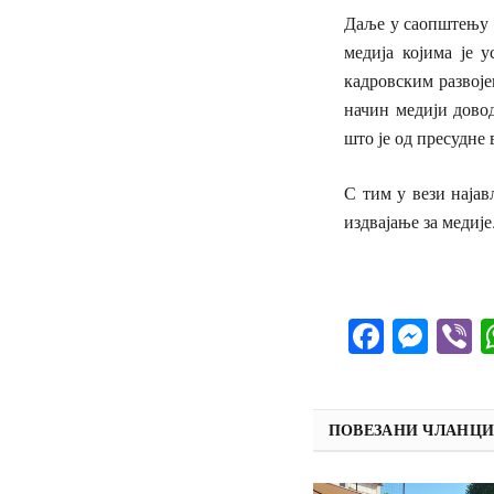
Даље у саопштењу 
медија којима је 
кадровским развоје
начин медији дово
што је од пресудне 
С тим у вези најав
издвајање за медије
Facebo
Mes
V
ПОВЕЗАНИ ЧЛАНЦ