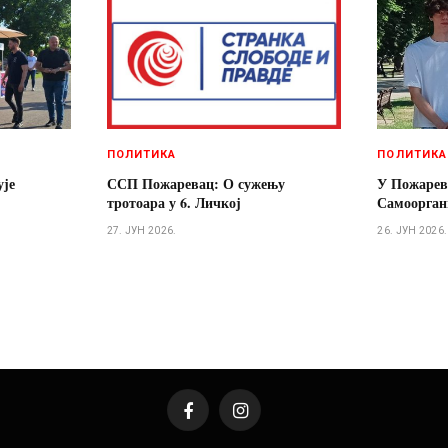
ПОЛИТИКА
ПОЛИТИКА
ује
ССП Пожаревац: О сужењу
У Пожарев
тротоара у 6. Личкој
Самооргани
27. ЈУН 2026.
26. ЈУН 2026.
Facebook
Instagram