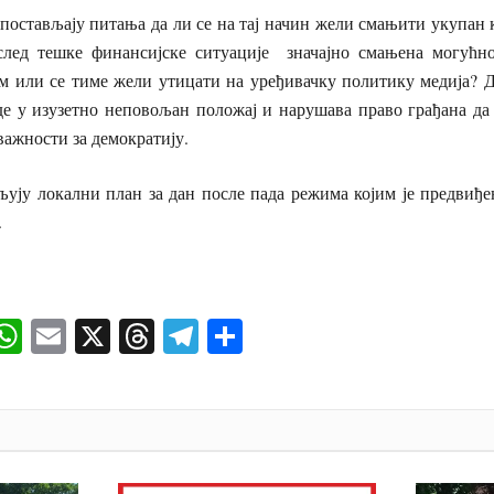
постављају питања да ли се на тај начин жели смањити укупан 
услед тешке финансијске ситуације значајно смањена могућн
м или се тиме жели утицати на уређивачку политику медија? До
де у изузетно неповољан положај и нарушава право грађана да
важности за демократију.
љују локални план за дан после пада режима којим је предвиђ
.
ok
senger
iber
WhatsApp
Email
X
Threads
Telegram
Share
И