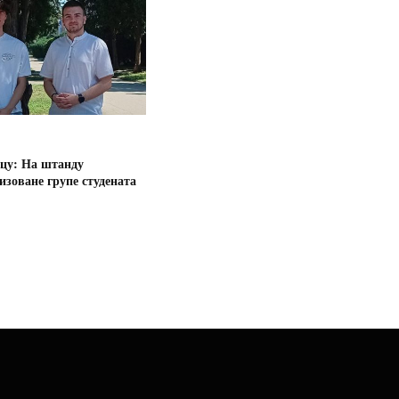
цу: На штанду
зоване групе студената