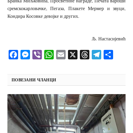
Бранка Миљковића, Просветине награде, Печата вароши
сремскокарловачке, Пегаза, Плакете Мермер и звуци,
Кондира Косовке девојке и других.
Љ. Настасијевић
Facebook
Messenger
Viber
WhatsApp
Email
X
Threads
Telegra
Shar
ПОВЕЗАНИ ЧЛАНЦИ