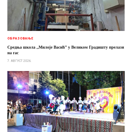
ОБРАЗОВАЊЕ
Средња школа „Милоје Васић” у Великом Градишту прелази
на гас
7. АВГУСТ 2026.