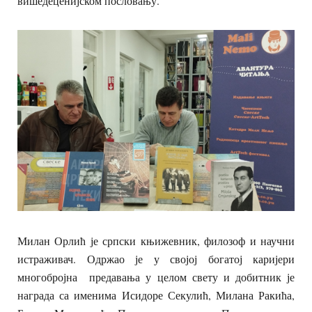
вишедеценијском пословању.
Милан Орлић је српски књижевник, филозоф и научни
истраживач. Одржао је у својој богатој каријери
многобројна предавања у целом свету и добитник је
награда са именима Исидоре Секулић, Милана Ракића,