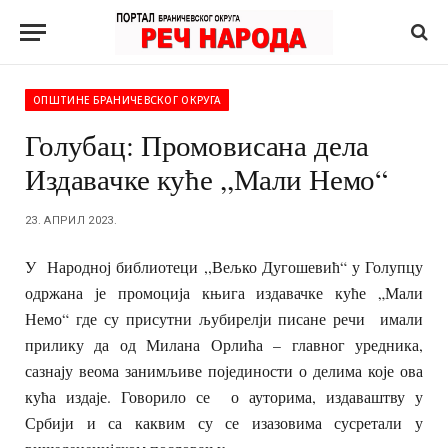
ОПШТИНЕ БРАНИЧЕВСКОГ ОКРУГА
Голубац: Промовисана дела
Издавачке куће ,,Мали Немо“
23. АПРИЛ 2023.
У Народној библиотеци ,,Вељко Дугошевић“ у Голупцу
одржана је промоција књига издавачке куће „Мали
Немо“ где су присутни љубирелји писане речи имали
прилику да од Милана Орлића – главног уредника,
сазнају веома занимљиве појединости о делима које ова
кућа издаје. Говорило се о ауторима, издаваштву у
Србији и са каквим су се изазовима сусретали у